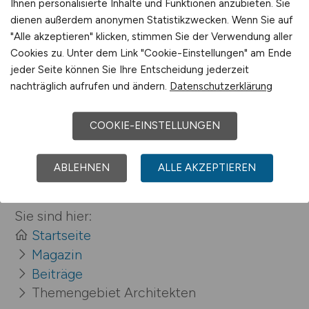
Ihnen personalisierte Inhalte und Funktionen anzubieten. Sie
dienen außerdem anonymen Statistikzwecken. Wenn Sie auf
"Alle akzeptieren" klicken, stimmen Sie der Verwendung aller
Cookies zu. Unter dem Link "Cookie-Einstellungen" am Ende
jeder Seite können Sie Ihre Entscheidung jederzeit
Wie wird man Land­schafts­­
architekt?
nachträglich aufrufen und ändern.
Datenschutzerklärung
COOKIE-EINSTELLUNGEN
ABLEHNEN
ALLE AKZEPTIEREN
Sie sind hier:
Startseite
Magazin
Beiträge
Themengebiet Architekten