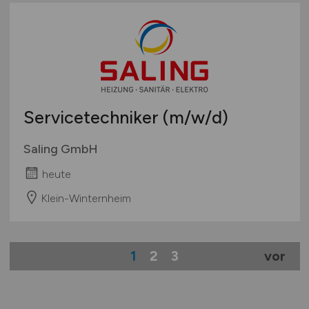
Servicetechniker
(m/w/d)
Saling GmbH
heute
Klein-Winternheim
1
2
3
vor