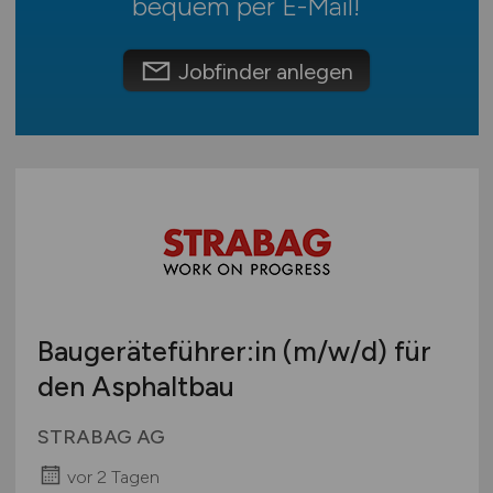
bequem per
E-Mail
!
Schweiz
Europa
Jobfinder anlegen
International
Baugeräteführer:in
(m/w/d)
für
den Asphaltbau
STRABAG AG
vor 2 Tagen