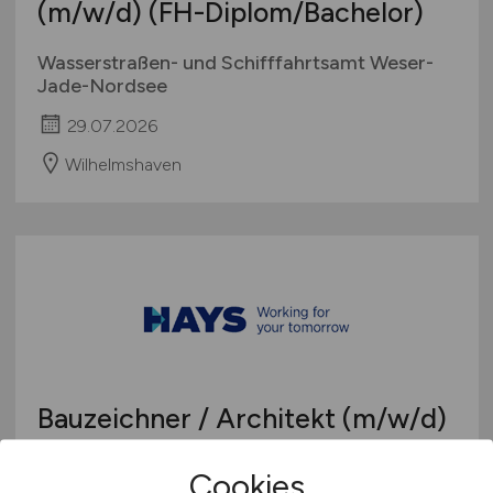
(m/w/d)
(FH-Diplom/Bachelor)
Wasserstraßen- und Schifffahrtsamt Weser-
Jade-Nordsee
29.07.2026
Wilhelmshaven
Bauzeichner / Architekt
(m/w/d)
Hays
Cookies