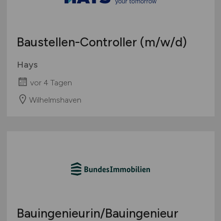
Schweiz
Europa
Baustellen-Controller
(m/w/d)
International
Hays
vor 4 Tagen
Wilhelmshaven
Bauingenieurin/Bauingenieur