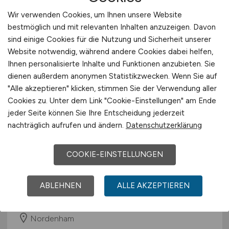
26.11.2025
Wir verwenden Cookies, um Ihnen unsere Website
Niedersachsen
bestmöglich und mit relevanten Inhalten anzuzeigen. Davon
sind einige Cookies für die Nutzung und Sicherheit unserer
Website notwendig, während andere Cookies dabei helfen,
Ihnen personalisierte Inhalte und Funktionen anzubieten. Sie
dienen außerdem anonymen Statistikzwecken. Wenn Sie auf
"Alle akzeptieren" klicken, stimmen Sie der Verwendung aller
Cookies zu. Unter dem Link "Cookie-Einstellungen" am Ende
jeder Seite können Sie Ihre Entscheidung jederzeit
nachträglich aufrufen und ändern.
Datenschutzerklärung
Bauingenieur Hoch- und
COOKIE-EINSTELLUNGEN
Tiefbauprojekte
(m/w/d)
Hays
ABLEHNEN
ALLE AKZEPTIEREN
16.09.2025
Nordenham