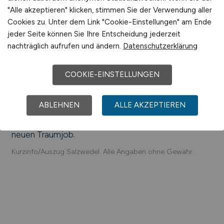
Altmärkischer Werkzeugbau GmbH, CARBONIT
"Alle akzeptieren" klicken, stimmen Sie der Verwendung aller
Filtertechnik GmbH, KUBA Logistik & Transport
Cookies zu. Unter dem Link "Cookie-Einstellungen" am Ende
GmbH, seacon Umformtechnik GmbH
jeder Seite können Sie Ihre Entscheidung jederzeit
nachträglich aufrufen und ändern.
Datenschutzerklärung
Einfach online aktuelle Stellenangebote in
Salzwedel
und Umgebung suchen. Informieren Sie sich auf
unserem Stellenmarkt über Jobangebote und
COOKIE-EINSTELLUNGEN
Karriereperspektiven in
Salzwedel
.
ABLEHNEN
ALLE AKZEPTIEREN
Machen Sie den nächsten Schritt auf der
Karriereleiter – auf unsere Jobbörse finden Sie ihren
neuen Traumjob.
Kurzinfo/Auszug Salzwedel. Alle Angaben ohne Gewähr.