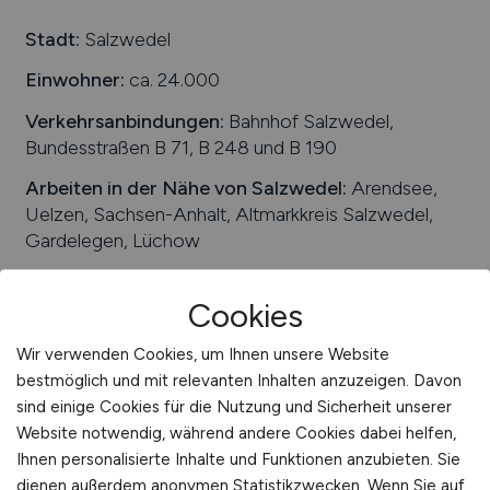
Schweiz
Stadt:
Salzwedel
Europa
Einwohner:
ca. 24.000
International
Verkehrsanbindungen:
Bahnhof Salzwedel,
Bundesstraßen B 71, B 248 und B 190
Arbeiten in der Nähe von
Salzwedel
:
Arendsee,
Uelzen, Sachsen-Anhalt, Altmarkkreis Salzwedel,
Gardelegen, Lüchow
Beliebte Jobs in
Cookies
Salzwedel
/Branchen
:
Filtertechnik,
Ingenieurwesen, Bautechnik, Gastronomie,
Wir verwenden Cookies, um Ihnen unsere Website
Automation, Informationstechnologie, Einzelhandel,
bestmöglich und mit relevanten Inhalten anzuzeigen. Davon
Messtechnik
sind einige Cookies für die Nutzung und Sicherheit unserer
Beliebte Arbeitgeber in
Salzwedel
, die attraktive
Website notwendig, während andere Cookies dabei helfen,
Jobangebote bieten
:
Pumpenfabrik Salzwedel
Ihnen personalisierte Inhalte und Funktionen anzubieten. Sie
GmbH, Tec Investitions GmbH & Co. KG,
dienen außerdem anonymen Statistikzwecken. Wenn Sie auf