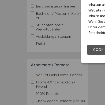
Inhalten a
Berufseinstieg / Trainee
Website n
Bachelor-/ Master-/ Diplom-
Inhalte u
Arbeit
Wenn Sie a
Studentenjobs /
Unter dem 
Werkstudenten
Entscheidu
Ausbildung / Studium
Praktikum
COOKI
Arbeitsort / Remote
Vor Ort (kein Home-Office)
Home-Office möglich /
Hybrid
100% Remote
Überwiegend Remote (>50%)