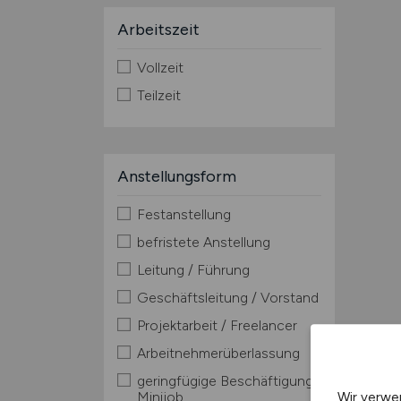
Arbeitszeit
Vollzeit
Teilzeit
Anstellungsform
Festanstellung
befristete Anstellung
Leitung / Führung
Geschäftsleitung / Vorstand
Projektarbeit / Freelancer
Arbeitnehmerüberlassung
geringfügige Beschäftigung /
Minijob
Wir verwe