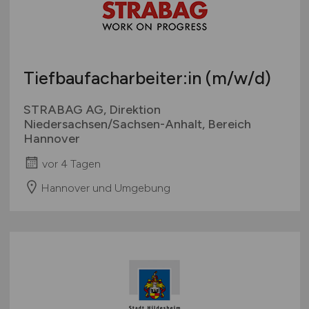
Sonstige
Österreich
Schweiz
Europa
Tiefbaufacharbeiter:in
(m/w/d)
International
STRABAG AG, Direktion
Niedersachsen/Sachsen-Anhalt, Bereich
Hannover
vor 4 Tagen
Hannover und Umgebung