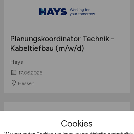
Planungskoordinator Technik -
Kabeltiefbau
(m/w/d)
Hays
17.06.2026
Hessen
Cookies