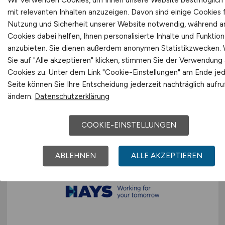
Wir verwenden Cookies, um Ihnen unsere Website bestmöglich
mit relevanten Inhalten anzuzeigen. Davon sind einige Cookies f
Nutzung und Sicherheit unserer Website notwendig, während 
Projektingenieur / erfahrener
Cookies dabei helfen, Ihnen personalisierte Inhalte und Funktio
Projektleiter Tragwerksplanung
anzubieten. Sie dienen außerdem anonymen Statistikzwecken.
Hochbau
(m/w/d)
Sie auf "Alle akzeptieren" klicken, stimmen Sie der Verwendung a
Cookies zu. Unter dem Link "Cookie-Einstellungen" am Ende je
Hays
Seite können Sie Ihre Entscheidung jederzeit nachträglich aufr
ändern.
Datenschutzerklärung
30.05.2026
Berlin
COOKIE-EINSTELLUNGEN
ABLEHNEN
ALLE AKZEPTIEREN