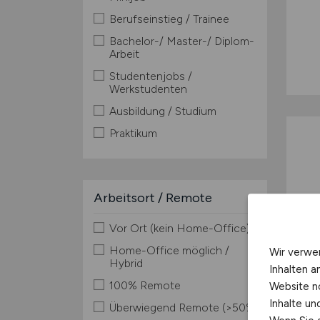
Berufseinstieg / Trainee
Bachelor-/ Master-/ Diplom-
Arbeit
Studentenjobs /
Werkstudenten
Ausbildung / Studium
Praktikum
Arbeitsort / Remote
Vor Ort (kein Home-Office)
Home-Office möglich /
Wir verwe
Hybrid
Inhalten a
100% Remote
Website n
Inhalte u
Überwiegend Remote (>50%)