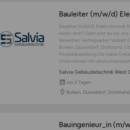
Bauleiter
(m/w/d)
Ele
Bauleiter (m/w/d) Elektrotechnik 
reizen dich? Dann bist du bei uns r
Bewerben Vertragsarten Vollzeit E
Borken, Düsseldorf, Dortmund, O
Projektabwicklung Die Salvia Gebä
Unternehmen mit deutschlandweit 
Salvia Gebäudetechnik West
vor 2 Tagen
Borken, Düsseldorf, Dortmund
Bauingenieur_in
(m/w