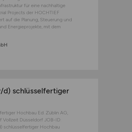
rastruktur für eine nachhaltige
trial Projects der HOCHTIEF
ert auf die Planung, Steuerung und
nd Energieprojekte, mit dem
mbH
/d)
schlüsselfertiger
fertiger Hochbau Ed. Züblin AG,
 Vollzeit Düsseldorf JOB-ID:
 schlüsselfertiger Hochbau