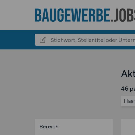
Akt
46 pa
Haa
Bereich