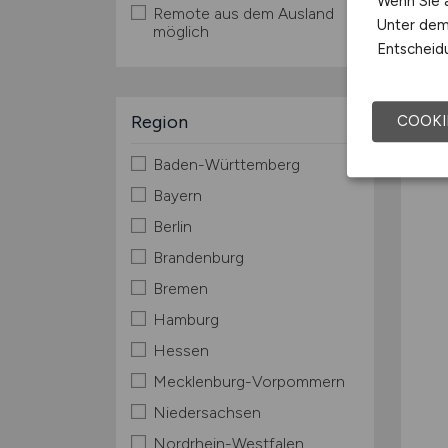
Wenn Sie a
Remote aus dem Ausland
Unter dem 
möglich
Entscheidu
Region
COOKI
Baden-Württemberg
Bayern
Berlin
Brandenburg
Bremen
Hamburg
Hessen
Mecklenburg-Vorpommern
Niedersachsen
Nordrhein-Westfalen