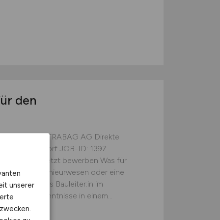
ür den
rkehrswegebau STRABAG AG Direkte
 Raum Düsseldorf JOB-ID: 1397
kehrswegebau Jetzt bewerben Was für
um im Bauingenieurwesen oder eine
vanten
 Erfahrung als Bauleiter:in im
eit unserer
nwenderkenntnisse in einem...
erte
kzwecken.