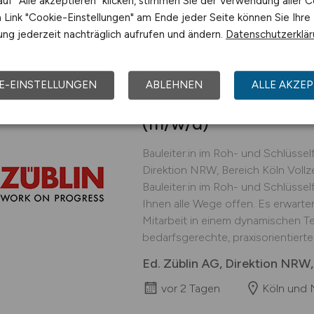
uf "Alle akzeptieren" klicken, stimmen Sie der Verwendung aller C
gestern
Raum Düsseld
Link "Cookie-Einstellungen" am Ende jeder Seite können Sie Ihre
ng jederzeit nachträglich aufrufen und ändern.
Datenschutzerklä
E-EINSTELLUNGEN
ABLEHNEN
ALLE AKZEP
Bauleiter:in im Roh- 
(m/w/d)
Bauleiter:in im Roh- und Schlüssel
Direktion NRW, Bereich Köln Vol
Bauleiter:in im Roh- und Schlüsse
Ihnen alle Wege offen. Es erwarte
Mitarbeit in einem dynamischen T
bedarfsgerechte, praxisorientierte 
Ed. Züblin AG, Direktion NRW,
vor 2 Tagen
Köln und