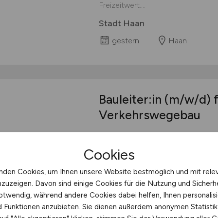
Freizeitwert....
Stadt Haan
gestern
Haan
Bauleiter:in
(m/w/d)
f
Verkehrswegebau
Bauleiter:in (m/w/d) für den Ve
Anstellung (mit Berufserfahrung)
Cookies
Bauleiter:in (m/w/d) für den Ver
uns zählt Abgeschlossenes Studi
nden Cookies, um Ihnen unsere Website bestmöglich und mit rele
vergleichbare Ausbildung Fundierte
nzuzeigen. Davon sind einige Cookies für die Nutzung und Sicherh
Verkehrswegebau wünschenswert A
otwendig, während andere Cookies dabei helfen, Ihnen personalisi
nd Funktionen anzubieten. Sie dienen außerdem anonymen Statisti
STRABAG AG