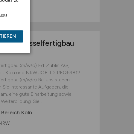
ookies zu.
orf
rung
TIEREN
und Schlüsselfertigbau
fertigbau (m/w/d) Ed. Züblin AG,
lzeit Köln und NRW JOB-ID: REQ64812
lfertigbau (m/w/d) Bei uns stehen
n Sie interessante Aufgaben, die
eam, eine gute Einarbeitung sowie
Weiterbildung. Sie...
 Bereich Köln
 NRW