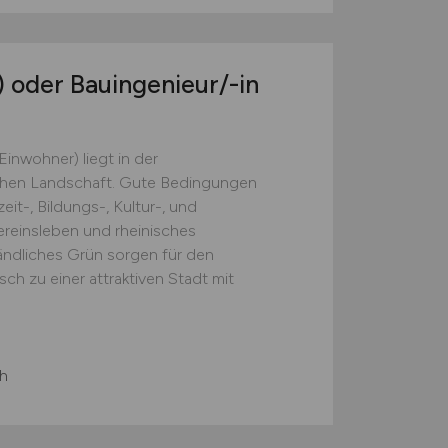
)
oder Bauingenieur/-in
inwohner) liegt in der
chen Landschaft. Gute Bedingungen
eit-, Bildungs-, Kultur-, und
reinsleben und rheinisches
ländliches Grün sorgen für den
h zu einer attraktiven Stadt mit
h