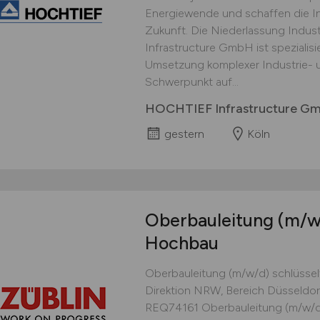
Energiewende und schaffen die Inf
Zukunft. Die Niederlassung Indus
Infrastructure GmbH ist spezialisi
Umsetzung komplexer Industrie- u
Schwerpunkt auf...
HOCHTIEF Infrastructure G
gestern
Köln
Oberbauleitung
(m/w
Hochbau
Oberbauleitung (m/w/d) schlüssel
Direktion NRW, Bereich Düsseldorf
REQ74161 Oberbauleitung (m/w/d)