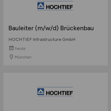
Sonstige
Österreich
Schweiz
Europa
Bauleiter
(m/w/d)
Brückenbau
International
HOCHTIEF Infrastructure GmbH
heute
München