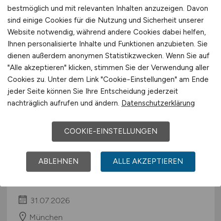
München
bestmöglich und mit relevanten Inhalten anzuzeigen. Davon
sind einige Cookies für die Nutzung und Sicherheit unserer
Website notwendig, während andere Cookies dabei helfen,
Ihnen personalisierte Inhalte und Funktionen anzubieten. Sie
dienen außerdem anonymen Statistikzwecken. Wenn Sie auf
"Alle akzeptieren" klicken, stimmen Sie der Verwendung aller
Cookies zu. Unter dem Link "Cookie-Einstellungen" am Ende
jeder Seite können Sie Ihre Entscheidung jederzeit
nachträglich aufrufen und ändern.
Datenschutzerklärung
Beratende:r
Architekt:in/Bauingenieur:in
COOKIE-EINSTELLUNGEN
(m/w/d)
ABLEHNEN
ALLE AKZEPTIEREN
STRABAG Property and Facility Services
GmbH
31.07.2026
München