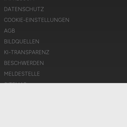
DATENSCHUTZ
COOKIE-EINSTELLUNGEN
AGB
BILDQUELLEN
KI-TRANSPARENZ
BESCHWERDEN
MELDESTELLE
SITEMAP
© 2026 BAUGEWERBE.JOBS – ZIEGELER MEDIEN GMBH • Alle
Rechte vorbehalten.