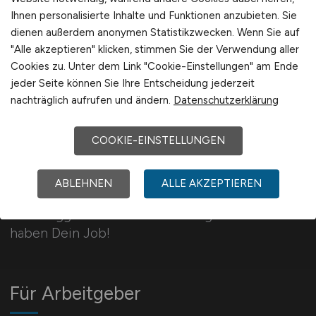
Ihnen personalisierte Inhalte und Funktionen anzubieten. Sie
Schweiz
dienen außerdem anonymen Statistikzwecken. Wenn Sie auf
Europa
"Alle akzeptieren" klicken, stimmen Sie der Verwendung aller
International
Cookies zu. Unter dem Link "Cookie-Einstellungen" am Ende
jeder Seite können Sie Ihre Entscheidung jederzeit
nachträglich aufrufen und ändern.
Datenschutzerklärung
COOKIE-EINSTELLUNGEN
BAUGEWERBE.JOBS
ABLEHNEN
ALLE AKZEPTIEREN
658 Stellenangebote auf dem Bau. Vom Bauleiter,
über Baggerfahrer bis zum Bauingenieur - wir
haben Dein Job!
Für Arbeitgeber