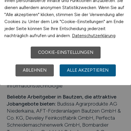
Ihnen personalisierte Inhalte und Funktionen anzubieten. Sie
Arbeiten in der Nähe von
Bautzen
:
Radibor,
dienen außerdem anonymen Statistikzwecken. Wenn Sie auf
Großpostwitz, Göda, Malschwitz, Sachsen,
"Alle akzeptieren" klicken, stimmen Sie der Verwendung aller
Kubschütz, Doberschau-Gaußig, Großdubrau,
Cookies zu. Unter dem Link "Cookie-Einstellungen" am Ende
Obergurig
jeder Seite können Sie Ihre Entscheidung jederzeit
nachträglich aufrufen und ändern.
Datenschutzerklärung
Universitäten/Hochschulen:
Berufsakademie
Sachsen - Staatliche Studienakademie Bautzen
COOKIE-EINSTELLUNGEN
Beliebte Jobs in
Bautzen
/Branchen
:
Anlagenbau,
Produktion, Werkzeugbau, Tourismus,
ABLEHNEN
ALLE AKZEPTIEREN
Schienenfahrzeugbau, Bauwesen, Lebensmittel,
Maschinenbau, Transport, Handwerk,
Informationstechnologie
Beliebte Arbeitgeber in
Bautzen
, die attraktive
Jobangebote bieten
:
Budissa Agrarprodukte AG
Niederkaina, AFT-Förderanlagen Bautzen GmbH &
Co. KG, Develey Feinkostfabrik GmbH, Perfecta
Schneidemaschinenwerk GmbH, Bombardier