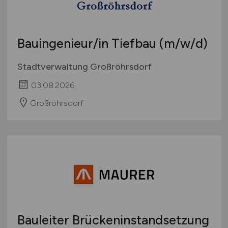
Schweiz
Europa
Bauingenieur/in Tiefbau
(m/w/d)
International
Stadtverwaltung Großröhrsdorf
03.08.2026
Großröhrsdorf
Bauleiter Brückeninstandsetzung