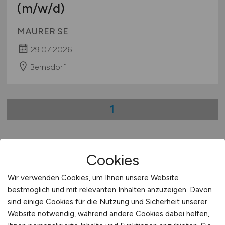
(m/w/d)
MAURER SE
29.07.2026
Bernsdorf
1
Cookies
Stadt:
Bautzen
Einwohner:
ca. 40.000
Wir verwenden Cookies, um Ihnen unsere Website
bestmöglich und mit relevanten Inhalten anzuzeigen. Davon
Verkehrsanbindungen:
Flughafen Dresden,
sind einige Cookies für die Nutzung und Sicherheit unserer
Bundesautobahn A 4, Bundesstraße B 6, B 96 und B
Website notwendig, während andere Cookies dabei helfen,
156, Bahnhof Bautzen, Flugplatz Bautzen