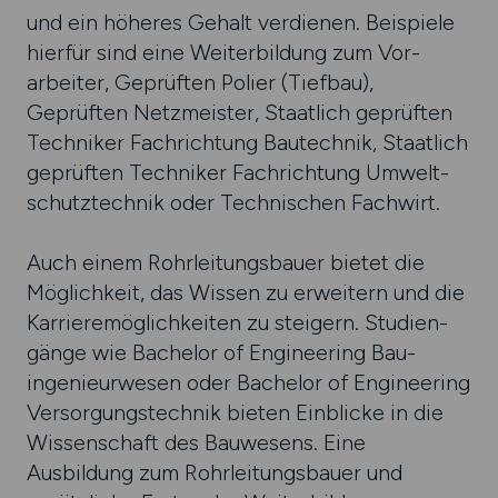
und ein höheres Gehalt ver­dienen. Bei­spiele
hier­für sind eine Weiter­bildung zum Vor­
arbeiter, Geprüften Polier (Tief­bau),
Geprüften Netz­meister, Staat­lich geprüften
Techniker Fach­rich­tung Bau­technik, Staat­lich
geprüften Techniker Fach­rich­tung Umwelt­
schutz­technik oder Technischen Fach­wirt.
Auch einem Rohr­leitungs­bauer bietet die
Mög­lich­keit, das Wissen zu erwei­tern und die
Karriere­mög­lich­keiten zu stei­gern. Studien­
gänge wie Bachelor of Enginee­ring Bau­
ingenieur­wesen oder Bachelor of Enginee­ring
Ver­sorgungs­technik bieten Ein­blicke in die
Wissen­schaft des Bau­wesens. Eine
Ausbildung zum Rohr­leitungs­bauer und