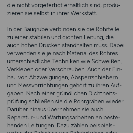
die nicht vorge­fertigt erhält­lich sind, produ­
zieren sie selbst in ihrer Werk­statt.
In der Baugrube verbinden sie die Rohr­teile
zu einer stabilen und dich­ten Leitung, die
auch hohen Drücken stand­halten muss. Dabei
ver­wenden sie je nach Material des Rohres
unter­schied­liche Techniken wie Schweißen,
Ver­kleben oder Ver­schrauben. Auch der Ein­
bau von Abzwei­gungen, Absperr­schiebern
und Mess­vor­rich­tungen gehört zu ihren Auf­
gaben. Nach einer gründ­lichen Dicht­heits­
prüfung schließen sie die Rohr­gräben wieder.
Darüber hinaus über­nehmen sie auch
Reparatur- und Wartungs­arbeiten an beste­
henden Leitungen. Dazu zählen bei­spiels­