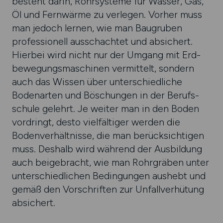
besteht darin, Rohr­systeme für Wasser, Gas,
Öl und Fern­wärme zu ver­legen. Vor­her muss
man jedoch lernen, wie man Bau­gruben
profes­sionell ausschach­tet und absi­chert.
Hier­bei wird nicht nur der Umgang mit Erd­
bewegungs­maschinen ver­mittelt, sondern
auch das Wissen über unter­schied­liche
Bodena­rten und Böschungen in der Berufs­
schule gelehrt. Je weiter man in den Boden
vor­dringt, desto viel­fältiger werden die
Boden­ver­hält­nisse, die man berück­sich­tigen
muss. Des­halb wird während der Aus­bildung
auch beige­bracht, wie man Rohr­gräben unter
unter­schied­lichen Bedin­gungen aushebt und
gemäß den Vor­schrif­ten zur Unfall­ver­hütung
ab­sichert.