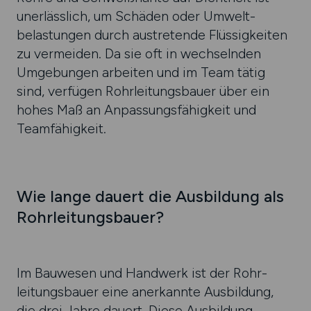
uner­läss­lich, um Schäden oder Umwelt­
belastun­gen durch austre­tende Flüssig­keiten
zu ver­meiden. Da sie oft in wech­seln­den
Umgebun­gen arbeiten und im Team tätig
sind, ver­fügen Rohr­leitungs­bauer über ein
hohes Maß an Anpas­sungs­fähig­keit und
Team­fähig­keit.
Wie lange dauert die Aus­bildung als
Rohr­leitungs­bauer?
Im Bauwesen und Hand­werk ist der Rohr­
leitungs­bauer eine aner­kannte Aus­bildung,
die drei Jahre dauert. Diese Aus­bildung