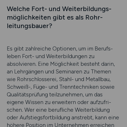
Welche Fort- und Weiter­bildungs­
mög­lich­keiten gibt es als Rohr­
leitungs­bauer?
Es gibt zahlreiche Optionen, um im Berufs­
leben Fort- und Weiter­bil­dungen zu
absolvieren. Eine Mög­lich­keit besteht darin,
an Lehr­gängen und Semi­naren zu Themen
wie Rohr­schlosse­rei, Stahl- und Metall­bau,
Schweiß-, Füge- und Trenn­tech­niken sowie
Quali­täts­prü­fung teil­zu­nehmen, um das
eigene Wissen zu erwei­tern oder auf­zufri­
schen. Wer eine beruf­liche Weiter­bil­dung
oder Auf­stiegs­fort­bildung an­strebt, kann eine
höhere Posi­tion im Unter­nehmen errei­chen