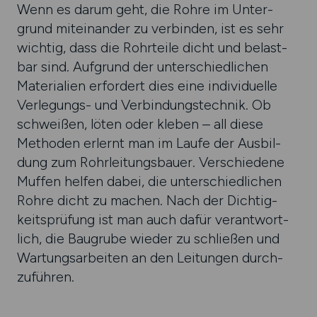
Wenn es darum geht, die Rohre im Unter­
grund mitein­ander zu ver­binden, ist es sehr
wichtig, dass die Rohr­teile dicht und belast­
bar sind. Auf­grund der unter­schied­lichen
Materia­lien erfor­dert dies eine indivi­duelle
Ver­legungs- und Ver­bindungs­technik. Ob
schweißen, löten oder kleben – all diese
Metho­den erlernt man im Laufe der Ausbil­
dung zum Rohr­leitungs­bauer. Verschie­dene
Muffen helfen dabei, die unter­schied­lichen
Rohre dicht zu machen. Nach der Dichtig­
keits­prüfung ist man auch dafür verant­wort­
lich, die Bau­grube wieder zu schließen und
War­tungs­arbeiten an den Leitungen durch­
zuführen.