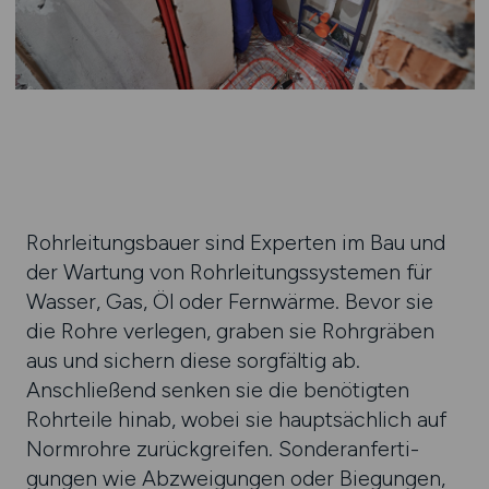
Rohrleitungsbauer sind Experten im Bau und
der War­tung von Rohr­leitungs­systemen für
Wasser, Gas, Öl oder Fern­wärme. Bevor sie
die Rohre ver­legen, graben sie Rohr­gräben
aus und sichern diese sorg­fältig ab.
Anschließend senken sie die benö­tigten
Rohr­teile hinab, wobei sie haupt­säch­lich auf
Norm­rohre zurück­greifen. Sonder­anferti­
gungen wie Abzwei­gungen oder Bie­gungen,