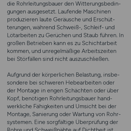
die Rohr­leitungs­bauer den Witte­rungs­bedin­
gungen ausge­setzt. Lau­fende Maschinen
produ­zieren laute Geräusche und Erschüt­
terun­gen, während Schweiß-, Schleif- und
Löt­arbei­ten zu Gerüchen und Staub führen. In
großen Betrie­ben kann es zu Schicht­arbeit
kommen, und unregel­mäßige Arbeits­zeiten
bei Stör­fällen sind nicht aus­zu­schließen.
Aufgrund der körperlichen Belas­tung, insbe­
sondere bei schweren Hebe­arbeiten oder
der Mon­tage in engen Schächten oder über
Kopf, benöti­gen Rohr­leitungs­bauer hand­
werk­liche Fähig­keiten und Um­sicht bei der
Mon­tage, Sanie­rung oder War­tung von Rohr­
systemen. Eine sorg­fäl­tige Über­prüfung der
Rohre und Schweißnähte auf Dicht­heit ist