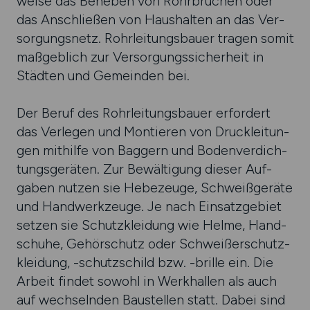
weise das Beheben von Rohr­brüchen oder
das Anschließen von Haus­halten an das Ver­
sorgungs­netz. Rohr­leitungs­bauer tragen somit
maß­geb­lich zur Ver­sorgungs­sicher­heit in
Städten und Gemeinden bei.
Der Beruf des Rohr­leitungs­bauer erfor­dert
das Ver­legen und Montie­ren von Druck­leitun­
gen mithilfe von Baggern und Boden­ver­dich­
tungs­geräten. Zur Bewälti­gung dieser Auf­
gaben nutzen sie Hebe­zeuge, Schweiß­geräte
und Hand­werk­zeuge. Je nach Ein­satz­gebiet
setzen sie Schutz­klei­dung wie Helme, Hand­
schuhe, Gehör­schutz oder Schweißer­schutz­
kleidung, -schutz­schild bzw. -brille ein. Die
Arbeit findet sowohl in Werk­hallen als auch
auf wech­seln­den Bau­stellen statt. Dabei sind