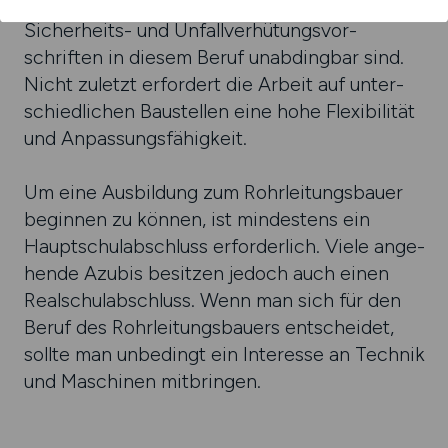
prüfungen sowie das strikte Ein­halten von
Sicher­heits- und Unfall­ver­hütungs­vor­
schriften in diesem Beruf unab­ding­bar sind.
Nicht zuletzt erfor­dert die Arbeit auf unter­
schied­lichen Bau­stellen eine hohe Flexi­bili­tät
und Anpassungs­fähig­keit.
Um eine Ausbildung zum Rohr­leitungs­bauer
beginnen zu können, ist mindestens ein
Haupt­schul­abschluss erfor­der­lich. Viele ange­
hende Azubis besitzen jedoch auch einen
Real­schul­abschluss. Wenn man sich für den
Beruf des Rohr­lei­tungs­bauers ent­schei­det,
sollte man unbe­dingt ein Inte­resse an Technik
und Maschinen mit­bringen.