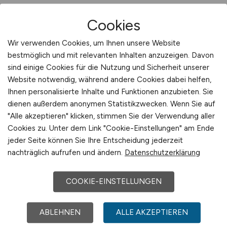
Welche Voraus­setzungen sollte man
Cookies
für eine Aus­bildung als Rohr­leitungs­
Wir verwenden Cookies, um Ihnen unsere Website
bauer mit­bringen?
bestmöglich und mit relevanten Inhalten anzuzeigen. Davon
sind einige Cookies für die Nutzung und Sicherheit unserer
Website notwendig, während andere Cookies dabei helfen,
Um die Ausbildung zum Rohr­leitungs­bauer
Ihnen personalisierte Inhalte und Funktionen anzubieten. Sie
erfolg­reich zu absol­vieren und Freude an der
dienen außerdem anonymen Statistikzwecken. Wenn Sie auf
"Alle akzeptieren" klicken, stimmen Sie der Verwendung aller
Arbeit zu haben, ist es von großer Bedeu­tung,
Cookies zu. Unter dem Link "Cookie-Einstellungen" am Ende
dass man über ein ausge­prägtes Interesse an
jeder Seite können Sie Ihre Entscheidung jederzeit
den Berei­chen Werken und Technik ver­fügt.
nachträglich aufrufen und ändern.
Datenschutzerklärung
Als Rohr­leitungs­bauer ist ein hohes Maß an
hand­werk­lichem Geschick uner­läss­lich, das
COOKIE-EINSTELLUNGEN
man idealer­weise mit­bringt. Darüber hinaus
ist Sorg­falt ein weiterer wich­tiger Faktor, da
ABLEHNEN
ALLE AKZEPTIEREN
eine exakte Durch­führung von Dicht­heits­