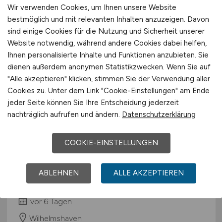
Wir verwenden Cookies, um Ihnen unsere Website
bestmöglich und mit relevanten Inhalten anzuzeigen. Davon
sind einige Cookies für die Nutzung und Sicherheit unserer
Website notwendig, während andere Cookies dabei helfen,
Ihnen personalisierte Inhalte und Funktionen anzubieten. Sie
dienen außerdem anonymen Statistikzwecken. Wenn Sie auf
"Alle akzeptieren" klicken, stimmen Sie der Verwendung aller
Cookies zu. Unter dem Link "Cookie-Einstellungen" am Ende
jeder Seite können Sie Ihre Entscheidung jederzeit
Bauingenieurin/Bauingenieur
nachträglich aufrufen und ändern.
Datenschutzerklärung
oder Architektin/Architekt
(Baumanagerin/Baumanager)
COOKIE-EINSTELLUNGEN
(w/m/d)
ABLEHNEN
ALLE AKZEPTIEREN
Bundesanstalt für Immobilienaufgaben
vor 6 Tagen
Wilhelmshaven