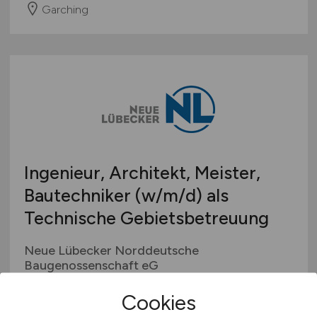
Garching
Ingenieur, Architekt, Meister,
Bautechniker
(w/m/d)
als
Technische Gebietsbetreuung
Neue Lübecker Norddeutsche
Baugenossenschaft eG
vor 5 Tagen
Cookies
Ahrensburg