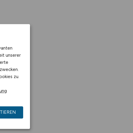
vanten
eit unserer
erte
kzwecken.
ookies zu.
rung
TIEREN