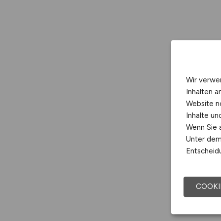
Wir verwe
Inhalten a
Website n
Inhalte u
Wenn Sie a
Unter dem 
Entscheidu
COOKI