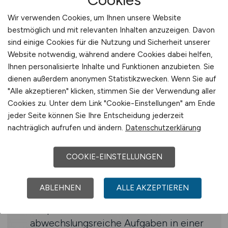
Qualifikation
Wir verwenden Cookies, um Ihnen unsere Website
Fundierte Berufserfahrung in der
bestmöglich und mit relevanten Inhalten anzuzeigen. Davon
Bauleitung oder Projektkoordination,
sind einige Cookies für die Nutzung und Sicherheit unserer
idealerweise im Bereich Wärmepumpen
Website notwendig, während andere Cookies dabei helfen,
oder Heiztechnik
Ihnen personalisierte Inhalte und Funktionen anzubieten. Sie
Kenntnisse in VOB, Arbeitssicherheit
dienen außerdem anonymen Statistikzwecken. Wenn Sie auf
und Qualitätsmanagement
"Alle akzeptieren" klicken, stimmen Sie der Verwendung aller
Organisationsstärke,
Cookies zu. Unter dem Link "Cookie-Einstellungen" am Ende
Durchsetzungsvermögen und
jeder Seite können Sie Ihre Entscheidung jederzeit
nachträglich aufrufen und ändern.
Datenschutzerklärung
Kommunikationsfähigkeit
Führerschein Klasse B
COOKIE-EINSTELLUNGEN
Benefits
ABLEHNEN
ALLE AKZEPTIEREN
Angenehmes Arbeitsklima
Anspruchsvolle und
abwechslungsreiche Aufgaben in einer