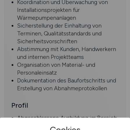
Koordination und Überwachung von
Installationsprojekten für
Wärmepumpenanlagen
Sicherstellung der Einhaltung von
Terminen, Qualitätsstandards und
Sicherheitsvorschriften
Abstimmung mit Kunden, Handwerkern
und internen Projektteams
Organisation von Material- und
Personaleinsatz
Dokumentation des Baufortschritts und
Erstellung von Abnahmeprotokollen
Profil
Abgeschlossene Ausbildung im Bereich
SHK, Elektrotechnik oder vergleichbare
Cookies