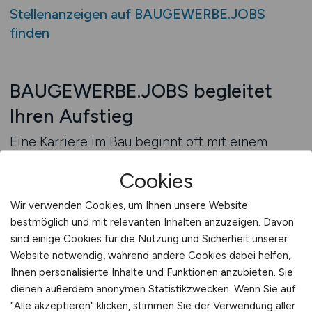
Stellenanzeigen auf BAUGEWERBE.JOBS
finden
BAUGEWERBE.JOBS begleitet
Ihren Aufstieg
Eine Karriere im Bau beginnt oft mit einem
einfachen Einstieg – doch sie muss dort nicht
Cookies
enden. Viele, die als Bauhelfer, Geselle oder
Fachkraft gestartet sind, haben sich mit der
Wir verwenden Cookies, um Ihnen unsere Website
Zeit zu Vorarbeitern, Polieren oder sogar
bestmöglich und mit relevanten Inhalten anzuzeigen. Davon
Bauleitern entwickelt. Das Baugewerbe ist
sind einige Cookies für die Nutzung und Sicherheit unserer
bekannt für seine Durchlässigkeit: Wer Leistung
Website notwendig, während andere Cookies dabei helfen,
bringt, sich einbringt und weiterdenkt, wird
Ihnen personalisierte Inhalte und Funktionen anzubieten. Sie
dienen außerdem anonymen Statistikzwecken. Wenn Sie auf
gesehen. Der eigene Aufstieg ist keine Vision –
"Alle akzeptieren" klicken, stimmen Sie der Verwendung aller
er ist ein realistischer Weg. In kaum einer