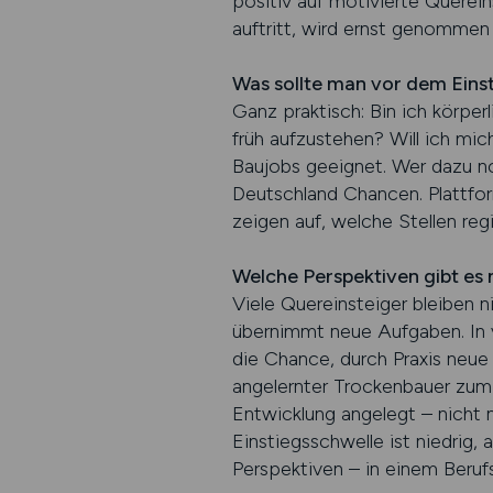
positiv auf motivierte Quereins
auftritt, wird ernst genommen
Was sollte man vor dem Eins
Ganz praktisch: Bin ich körperl
früh aufzustehen? Will ich mic
Baujobs geeignet. Wer dazu noch
Deutschland Chancen. Plattf
zeigen auf, welche Stellen reg
Welche Perspektiven gibt es
Viele Quereinsteiger bleiben n
übernimmt neue Aufgaben. In v
die Chance, durch Praxis neue
angelernter Trockenbauer zum V
Entwicklung angelegt – nicht nu
Einstiegsschwelle ist niedrig,
Perspektiven – in einem Berufs