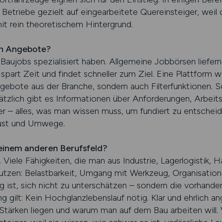
etriebe gezielt auf eingearbeitete Quereinsteiger, weil d
it rein theoretischem Hintergrund.
en Angebote?
Baujobs spezialisiert haben. Allgemeine Jobbörsen liefern 
, spart Zeit und findet schneller zum Ziel. Eine Platt
ngebote aus der Branche, sondern auch Filterfunktionen. So
sätzlich gibt es Informationen über Anforderungen, Arbeits
 – alles, was man wissen muss, um fundiert zu entschei
Frust und Umwege.
 einem anderen Berufsfeld?
 Viele Fähigkeiten, die man aus Industrie, Lagerlogistik, 
 nutzen: Belastbarkeit, Umgang mit Werkzeug, Organisatio
g ist, sich nicht zu unterschätzen – sondern die vorhan
 gilt: Kein Hochglanzlebenslauf nötig. Klar und ehrlich 
tärken liegen und warum man auf dem Bau arbeiten will.