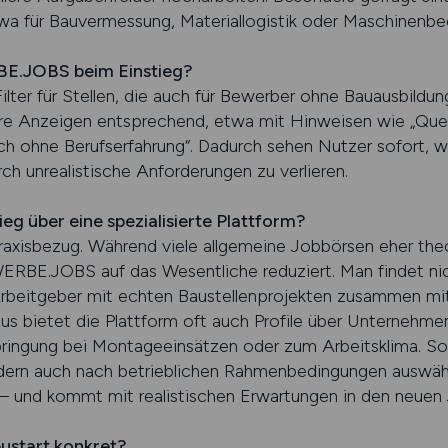
wa für Bauvermessung, Materiallogistik oder Maschinenbe
E.JOBS beim Einstieg?
ilter für Stellen, die auch für Bewerber ohne Bauausbildun
e Anzeigen entsprechend, etwa mit Hinweisen wie „Quer
uch ohne Berufserfahrung“. Dadurch sehen Nutzer sofort, 
rch unrealistische Anforderungen zu verlieren.
ieg über eine spezialisierte Plattform?
raxisbezug. Während viele allgemeine Jobbörsen eher the
RBE.JOBS auf das Wesentliche reduziert. Man findet nic
t Arbeitgeber mit echten Baustellenprojekten zusammen mit
aus bietet die Plattform oft auch Profile über Unternehm
bringung bei Montageeinsätzen oder zum Arbeitsklima. So l
ern auch nach betrieblichen Rahmenbedingungen auswählen
 – und kommt mit realistischen Erwartungen in den neuen 
eustart konkret?