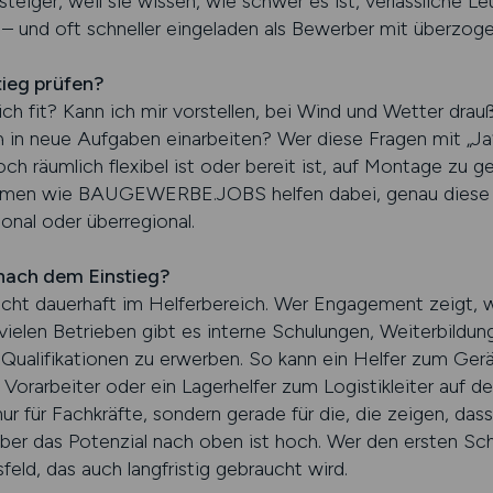
teiger, weil sie wissen, wie schwer es ist, verlässliche Le
 – und oft schneller eingeladen als Bewerber mit überzoge
tieg prüfen?
ich fit? Kann ich mir vorstellen, bei Wind und Wetter drauß
h in neue Aufgaben einarbeiten? Wer diese Fragen mit „Ja“ 
 räumlich flexibel ist oder bereit ist, auf Montage zu geh
ormen wie BAUGEWERBE.JOBS helfen dabei, genau diese P
ional oder überregional.
 nach dem Einstieg?
icht dauerhaft im Helferbereich. Wer Engagement zeigt, w
ielen Betrieben gibt es interne Schulungen, Weiterbildun
 Qualifikationen zu erwerben. So kann ein Helfer zum Gerä
orarbeiter oder ein Lagerhelfer zum Logistikleiter auf der
r für Fachkräfte, sondern gerade für die, die zeigen, dass
 aber das Potenzial nach oben ist hoch. Wer den ersten Sch
feld, das auch langfristig gebraucht wird.