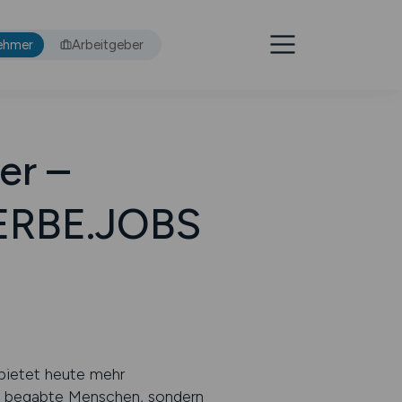
ehmer
Arbeitgeber
er –
WERBE.JOBS
 bietet heute mehr
ich begabte Menschen, sondern