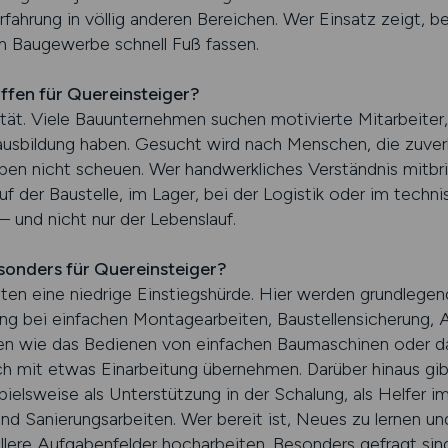
fahrung in völlig anderen Bereichen. Wer Einsatz zeigt, ber
 im Baugewerbe schnell Fuß fassen.
fen für Quereinsteiger?
ität. Viele Bauunternehmen suchen motivierte Mitarbeiter
ausbildung haben. Gesucht wird nach Menschen, die zuver
en nicht scheuen. Wer handwerkliches Verständnis mitbrin
f der Baustelle, im Lager, bei der Logistik oder im techni
– und nicht nur der Lebenslauf.
sonders für Quereinsteiger?
eten eine niedrige Einstiegshürde. Hier werden grundlegen
ung bei einfachen Montagearbeiten, Baustellensicherung, 
iten wie das Bedienen von einfachen Baumaschinen oder d
ch mit etwas Einarbeitung übernehmen. Darüber hinaus gib
pielsweise als Unterstützung in der Schalung, als Helfer im
 Sanierungsarbeiten. Wer bereit ist, Neues zu lernen un
ollere Aufgabenfelder hocharbeiten. Besonders gefragt sin