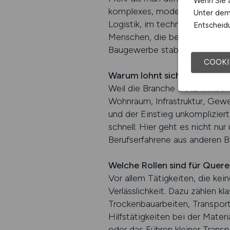
Wenn Sie a
komplexes, modernes Berufsfel
Unter dem 
Logistik, im technischen Berei
Entscheidu
Menschen, die bereit sind, Neu
Baugewerbe stabile, gut bezah
COOKI
Warum lohnt sich ein genaue
Weil die Branche trotz wirtsc
Wohnraum, Infrastruktur, Gewer
und der Einstieg unkompliziert
schnell: Hier geht es nicht nu
Berufserfahrene aus anderen B
Welche Rollen sind für Quere
Vor allem Tätigkeiten, die ke
Verlässlichkeit. Dazu zählen 
Trockenbauarbeiten, Transport
Hilfstätigkeiten bei der Mater
oder das Führen kleiner Transp