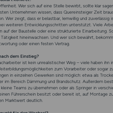
Offenheit. Wer sich auf eine Stelle bewirbt, sollte klar sag
sten Unternehmen wissen, dass Quereinsteiger Zeit brauc
. Wer zeigt, dass er belastbar, lernwillig und zuverlässig
ei weiteren Entwicklungsschritten unterstützt. Viele Arbe
 auf der Baustelle oder eine strukturierte Einarbeitung. 
eue Tätigkeit hineinwachsen. Und wer sich bewährt, bekomm
ortung oder einen festen Vertrag.
 nach dem Einstieg?
harbeiter ist kein unrealistischer Weg – viele haben ihn 
Weiterbildungsmöglichkeiten zum Vorarbeiter oder sogar z
ungen in einzelnen Gewerken sind möglich: etwa als Troc
oder im Bereich Dämmung und Brandschutz. Außerdem beste
r kleine Teams zu übernehmen oder als Springer in versch
einen Führerschein besitzt oder bereit ist, auf Montage z
en Marktwert deutlich.