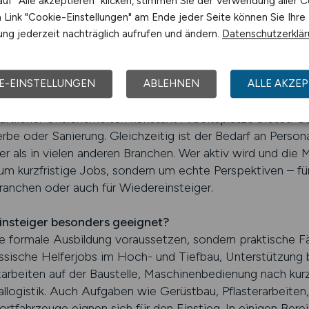
uf "Alle akzeptieren" klicken, stimmen Sie der Verwendung aller C
d mit verschiedensten Einstiegsmöglichkeiten. Ob direkt a
Link "Cookie-Einstellungen" am Ende jeder Seite können Sie Ihre
ch oder in unterstützenden Funktionen: Die Chancen sind v
ng jederzeit nachträglich aufrufen und ändern.
Datenschutzerklä
es zu lernen, körperlich belastbar sind und im Team arbei
lte Jobs – oft auch ohne klassische Ausbildung im Bauha
E-EINSTELLUNGEN
ABLEHNEN
ALLE AKZEP
r Blick auf das Baugewerbe?
haftlicher Unsicherheiten konstant Arbeitsplätze bietet. 
be oder Sanierung. Gleichzeitig ist der Bedarf an Persona
er als in vielen anderen Branchen. Wer aktiv wird und die 
r um kurzfristige Jobs, sondern um echte Perspektiven – fü
ranchen oder auch für Wiedereinsteiger.
insteiger besonders geeignet?
ine formale Ausbildung voraussetzen, sondern praktische F
klassische Helferjobs im Hoch- und Tiefbau, Unterstützun
arbeiten auf der Baustelle, Maschinenbedienung nach kurz
iallogistik. Auch Aufgaben wie Gerüstbau, Pflasterarbeiten
ortfahrzeuge eignen sich für den Einstieg. In einigen Ber