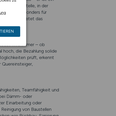
ookies zu.
uf der Baustelle, in der
ielfältig. Besonders für
rung
ten wollen, bietet das
ndwerk.
TIEREN
Gebaut wird immer – ob
l hoch, die Bezahlung solide
Möglichkeiten prüft, erkennt
r Quereinsteiger,
ähigkeiten, Teamfähigkeit und
g bei Dämm- oder
er Einarbeitung oder
, Reinigung von Baustellen
eichen wie Rückbau, Sanierung