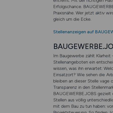
entfernt. Mit der richtigen P
Erfolgschance. BAUGEWERBE.J
Praxisnähe. Wer jetzt aktiv wi
gleich um die Ecke.
Stellenanzeigen auf BAUGE
BAUGEWERBE.JOBS
Im Baugewerbe zählt Klarheit 
Stellenangeboten ein entschei
wissen, was ihn erwartet: Wel
Einsatzort? Wie sehen die Arb
bleiben an dieser Stelle vag
Transparenz in den Stellenmark
BAUGEWERBE.JOBS gezielt das h
Stellen aus völlig unterschiedl
mit dem Bau zu tun haben: vom
Projektsteuerung. So finden Jo