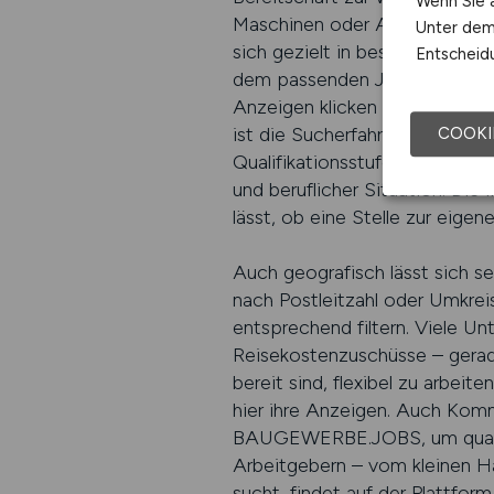
Wenn Sie a
Maschinen oder Arbeitsmethode
Unter dem 
sich gezielt in besser bezahlt
Entscheidu
dem passenden Job kommt es a
Anzeigen klicken oder auf un
ist die Sucherfahrung klar und 
COOKI
Qualifikationsstufe. So finden
und beruflicher Situation. Die
lässt, ob eine Stelle zur eige
Auch geografisch lässt sich se
nach Postleitzahl oder Umkreis
entsprechend filtern. Viele U
Reisekostenzuschüsse – gerade
bereit sind, flexibel zu arbei
hier ihre Anzeigen. Auch Komm
BAUGEWERBE.JOBS, um qualifiz
Arbeitgebern – vom kleinen H
sucht, findet auf der Plattfo