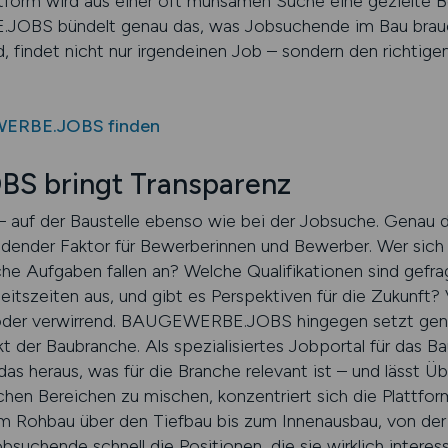
lattform wird aus einer oft mühsamen Suche eine gezielte
OBS bündelt genau das, was Jobsuchende im Bau brauche
rd, findet nicht nur irgendeinen Job – sondern den richtig
WERBE.JOBS finden
 bringt Transparenz
– auf der Baustelle ebenso wie bei der Jobsuche. Genau d
dender Faktor für Bewerberinnen und Bewerber. Wer sich au
che Aufgaben fallen an? Welche Qualifikationen sind gefra
eitszeiten aus, und gibt es Perspektiven für die Zukunft?
e oder verwirrend. BAUGEWERBE.JOBS hingegen setzt genau
t der Baubranche. Als spezialisiertes Jobportal für das Ba
eraus, was für die Branche relevant ist – und lässt Übe
ichen Bereichen zu mischen, konzentriert sich die Plattfor
 Rohbau über den Tiefbau bis zum Innenausbau, von der B
bsuchende schnell die Positionen, die sie wirklich interes