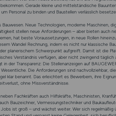
 zu bekommen. Gerade kleine und mittelständische Bauun
e, um Personal zu binden und Baustellen verlässlich besetz
das Bauwesen. Neue Technologien, moderne Maschinen, dig
ltigkeit stellen neue Anforderungen – aber bieten auch ne
lernen, hat beste Voraussetzungen, in neue Rollen hinein
 Wandel Rechnung, indem es nicht nur klassische Baujo
er planerischem Schwerpunkt aufgreift. Damit ist die Pl
nisches Verständnis verfügen, aber nicht zwingend täglich 
iegt in der Transparenz: Die Stellenanzeigen auf BAUGEWE
 Wesentliche. Die Anforderungen sind nachvollziehbar, di
l klar benannt. Das erleichtert es Bewerbern, ihre Eignu
itverlust, ohne Missverständnisse.
 neben Fachkräften auch Hilfskräfte, Maschinisten, Kranfü
auch Bauzeichner, Vermessungstechniker und Baukaufleut
n Jobs ist groß – und wächst weiter. Wer sich regelm
esten Stand und verpasst keine Gelegenheit, sich beruflich