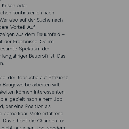
, Krisen oder
chen kontinuierlich nach
 Wer also auf der Suche nach
ere Vorteil: Auf
nzeigen aus dem Bauumfeld –
t der Ergebnisse. Ob im
s gesamte Spektrum der
langjähriger Bauprofi ist. Das
n.
bei der Jobsuche auf Effizienz
m Baugewerbe arbeiten will.
hkeiten können Interessenten
spiel gezielt nach einem Job
, der eine Position als
 bemerkbar: Viele erfahrene
 Das erhöht die Chancen für
 nicht nur einen Job, sondern