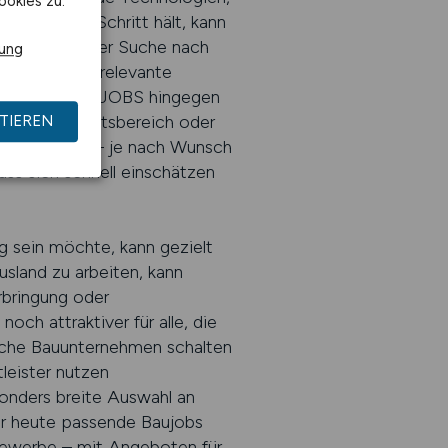
ookies zu.
ngen. Wer Schritt hält, kann
. Gerade bei der Suche nach
rung
 hunderte irrelevante
uf BAUGEWERBE.JOBS hingegen
sfeld, Tätigkeitsbereich oder
TIEREN
der Bauleiter – je nach Wunsch
ass sich schnell einschätzen
ig sein möchte, kann gezielt
usland zu arbeiten, kann
rbringung oder
ch attraktiver für alle, die
sische Bauunternehmen schalten
leister nutzen
onders breite Auswahl an
r heute passende Baujobs
ugewerbe – mit Angeboten für