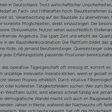
hen in Deutschland. Trotz wirtschaftlicher Unsicherheiten
Bedarf an Fach- und Hilfskräften hoch. Bauunternehmen su
ereit ist, Verantwortung auf der Baustelle zu übernehmen.
er konkrete Möglichkeiten, direkt einzusteigen. Der besond
e Streuverluste. Nutzer sehen ausschließlich Stellena
nfremde Angebote. Das spart Zeit und erhöht die Qualitä
 in der Baustellenkoordination: Die Plattform bildet da
ine Rolle, ob jemand Berufseinsteiger, Quereinsteiger oder 
ür jede Erfahrungsstufe passende Positionen bereitzuhalte
r das operative Tagesgeschäft oft stressig ist, kommt es 
unzählige irrelevante Inserate klicken, wenn er gezielt i
diesen Prozess erheblich. Durch intuitive Filtermöglic
ion oder konkreten Tätigkeitsfeldern suchen. Wer zum Bei
n-Westfalen sucht, wird ebenso schnell fündig wie jemand
 Der demografische Wandel macht sich auch im Baugewerbe
enden Jahren in Rente, während der Nachwuchs oft fehlt.
heblich. Wer sich heute bewirbt, hat oft die Möglichkeit,