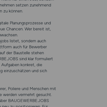
ternehmen setzen zunehmend
en zu können.
itale Planungsprozesse und
ue Chancen. Wer bereit ist,
zuwachsen.
bs listet, sondern auch
attform auch für Bewerber
auf der Baustelle stehen
RBE.JOBS sind klar formuliert
e Aufgaben konkret, die
ng einzuschätzen und sich
hrer, Poliere und Menschen mit
e werden vermehrt gesucht.
äßig über BAUGEWERBE.JOBS
 neu zu positionieren. Für