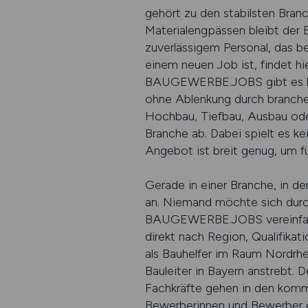
gehört zu den stabilsten Branc
Materialengpässen bleibt der 
zuverlässigem Personal, das b
einem neuen Job ist, findet hi
BAUGEWERBE.JOBS gibt es kein
ohne Ablenkung durch branche
Hochbau, Tiefbau, Ausbau oder
Branche ab. Dabei spielt es ke
Angebot ist breit genug, um f
Gerade in einer Branche, in de
an. Niemand möchte sich durch 
BAUGEWERBE.JOBS vereinfacht 
direkt nach Region, Qualifikat
als Bauhelfer im Raum Nordrhei
Bauleiter in Bayern anstrebt.
Fachkräfte gehen in den komm
Bewerberinnen und Bewerber er