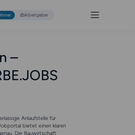
ehmer
Arbeitgeber
n –
RBE.JOBS
lässige Anlaufstelle für
bportal bietet einen klaren
genau. Die Bauwirtschaft