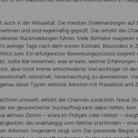
egt auch in der Aktualität: Die meisten Stellenanzeige
nehmen und sind regelmäßig geprüft. Das erhöht die Cha
onkreten Rückmeldungen führen. Viele Betriebe reagieren sc
eits wenige Tage nach dem ersten Kontakt. Besonders in 
lich sein. Ein erfolgreicher Bewerbungsprozess beginnt 
rbt, sollte klar benennen, was er kann, welche Erfahrungen
reich, aber nicht immer entscheidend. Viel wichtiger ist de
Bereitschaft vermittelt, Verantwortung zu übernehmen. V
 diese Typen: ehrliche Arbeiter mit Praxisblick und Zu
lattform umsieht, erhöht die Chancen zusätzlich. Neue St
r ein gespeicherter Suchauftrag kann dabei helfen, kein
nal aktiven Zeiten – etwa im Frühjahr oder Herbst – steig
Tätigkeiten, die unabhängig vom Wetter stattfinden – etw
n Arbeiten. Insgesamt zeigt sich: Der passende Baujob is