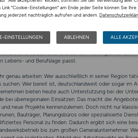
uf "Alle akzeptieren" klicken, stimmen Sie der Verwendung aller C
n sind. Der Bau wandelt sich – und mit ihm die Anforderu
Link "Cookie-Einstellungen" am Ende jeder Seite können Sie Ihre
e und verantwortungsvollere Positionen hinein entwickeln
ng jederzeit nachträglich aufrufen und ändern.
Datenschutzerklä
uf eine gute Vorauswahl an. Niemand möchte sich durch
durchsichtigen Plattformen den Überblick verlieren. A
strukturiert. Die Plattform bietet Filter nach Region, Beruf
E-EINSTELLUNGEN
ABLEHNEN
ALLE AKZEP
 sich gezielt Angebote für Helfer, Facharbeiter, Meister o
 Inserate sind verständlich und auf den Punkt gebracht, sod
nen Lebens- und Berufslage passt.
hr genau arbeiten: Wer ausschließlich in seiner Region tät
 suchen. Wer bereit ist, deutschlandweit oder sogar im A
nternehmen bieten heute auch Unterstützung bei der Unte
 bei überregionalen Einsätzen. Das macht die Angebote no
ten und neue Projekte kennenzulernen. Doch nicht nur klas
unen, Bauträger, Planungsbüros oder spezialisierte Dienst
iertes Personal zu finden. Dadurch ergibt sich eine bes
andwerksbetrieb bis zum großen Generalunternehmer. We
rm somit ein realistisches Abbild des Arbeitsmarkts im Ba