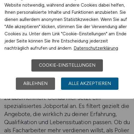
Ein Jobwechsel im Bau ist mehr als nur ein
Website notwendig, während andere Cookies dabei helfen,
Wechsel der Baustelle – es ist eine Chance, sich
Ihnen personalisierte Inhalte und Funktionen anzubieten. Sie
beruflich und persönlich weiterzuentwickeln.
dienen außerdem anonymen Statistikzwecken. Wenn Sie auf
Oft sind es die kleinen Dinge, die den
"Alle akzeptieren" klicken, stimmen Sie der Verwendung aller
Unterschied machen: bessere Organisation,
Cookies zu. Unter dem Link "Cookie-Einstellungen" am Ende
modernere Geräte, fairere Schichtplanung oder
jeder Seite können Sie Ihre Entscheidung jederzeit
nachträglich aufrufen und ändern.
Datenschutzerklärung
ein Team, das funktioniert. Wer im aktuellen Job
feststeckt, sich unter Wert fühlt oder schlicht
keine Perspektive sieht, sollte sich gezielt
COOKIE-EINSTELLUNGEN
umsehen. Denn die richtigen Arbeitgeber sind
da – und sie suchen aktiv nach Menschen, die
ABLEHNEN
ALLE AKZEPTIEREN
bereit sind, mitanzupacken und Verantwortung
zu übernehmen. Genau hier setzt ein
spezialisiertes Jobportal an. Es filtert gezielt die
Angebote, die wirklich zu deiner Erfahrung,
Qualifikation und Lebenssituation passen. Ob du
als Facharbeiter mehr verdienen willst, als Polier