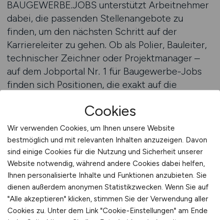
BAUGEWERBE.JOBS unterstützt Arbeitnehmer
dabei, die passenden Stellenangebote zu
finden, um den nächsten Schritt auf der
Karriereleiter zu gehen. Ob als Polier, Bauleiter,
technischer Zeichner oder Projektmanager –
auf dem Jobportal Nr. 1 für Baugewerbe-Jobs
finden sich Positionen, die exakt auf die
Qualifikationen und Ambitionen der Bewerber
Cookies
abgestimmt sind.
Wir verwenden Cookies, um Ihnen unsere Website
Ein entscheidender Faktor für den beruflichen
bestmöglich und mit relevanten Inhalten anzuzeigen. Davon
Aufstieg ist die kontinuierliche Weiterbildung.
sind einige Cookies für die Nutzung und Sicherheit unserer
Arbeitgeber im Bauwesen schätzen Mitarbeiter,
Website notwendig, während andere Cookies dabei helfen,
Ihnen personalisierte Inhalte und Funktionen anzubieten. Sie
die Eigeninitiative zeigen und bereit sind, neue
dienen außerdem anonymen Statistikzwecken. Wenn Sie auf
Verantwortung zu übernehmen. Wer sich
"Alle akzeptieren" klicken, stimmen Sie der Verwendung aller
fortbildet, zeigt nicht nur Engagement, sondern
Cookies zu. Unter dem Link "Cookie-Einstellungen" am Ende
beweist auch Loyalität und