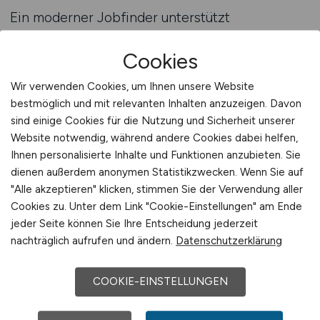
Ein moderner Jobfinder unterstützt
Arbeitnehmer im Hochbau dabei, ihre Jobsuche
effizient und strukturiert zu gestalten. Statt sich
Cookies
manuell durch zahlreiche Stellenanzeigen zu
Wir verwenden Cookies, um Ihnen unsere Website
arbeiten, ermöglicht ein Jobfinder eine gezielte
bestmöglich und mit relevanten Inhalten anzuzeigen. Davon
Annäherung an passende Angebote.
sind einige Cookies für die Nutzung und Sicherheit unserer
Arbeitnehmer können ihre Suche so ausrichten,
Website notwendig, während andere Cookies dabei helfen,
dass sie den eigenen beruflichen Hintergrund,
Ihnen personalisierte Inhalte und Funktionen anzubieten. Sie
gewünschte Einsatzorte und persönlichen
dienen außerdem anonymen Statistikzwecken. Wenn Sie auf
Präferenzen berücksichtigt. Gerade im
"Alle akzeptieren" klicken, stimmen Sie der Verwendung aller
Cookies zu. Unter dem Link "Cookie-Einstellungen" am Ende
Hochbau, wo Projekte regional gebunden sind,
jeder Seite können Sie Ihre Entscheidung jederzeit
spielt diese gezielte Suche eine entscheidende
nachträglich aufrufen und ändern.
Datenschutzerklärung
Rolle.
COOKIE-EINSTELLUNGEN
Der Einsatz eines Jobfinders bietet zudem den
Vorteil, dass Arbeitnehmer schneller relevante