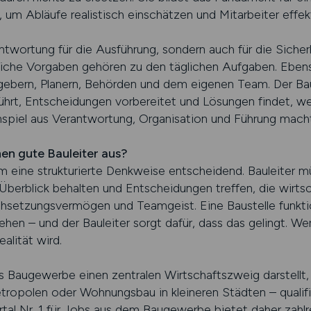
, um Abläufe realistisch einschätzen und Mitarbeiter effek
antwortung für die Ausführung, sondern auch für die Sicher
iche Vorgaben gehören zu den täglichen Aufgaben. Ebenso
bern, Planern, Behörden und dem eigenen Team. Der Baule
rt, Entscheidungen vorbereitet und Lösungen findet, we
spiel aus Verantwortung, Organisation und Führung mach
en gute Bauleiter aus?
m eine strukturierte Denkweise entscheidend. Bauleiter m
berblick behalten und Entscheidungen treffen, die wirtsch
chsetzungsvermögen und Teamgeist. Eine Baustelle funktio
hen – und der Bauleiter sorgt dafür, dass das gelingt. Wer 
alität wird.
 Baugewerbe einen zentralen Wirtschaftszweig darstellt, 
ropolen oder Wohnungsbau in kleineren Städten – qualifiz
al Nr. 1 für Jobs aus dem Baugewerbe bietet daher zahlre