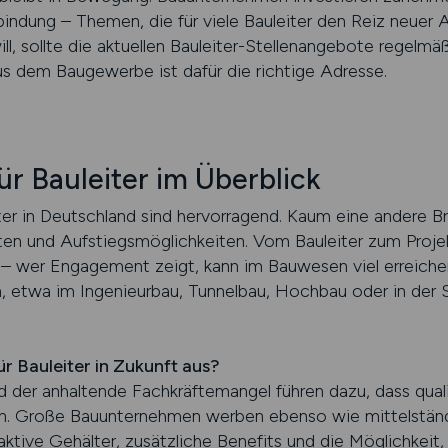
erbindung – Themen, die für viele Bauleiter den Reiz neue
l, sollte die aktuellen Bauleiter-Stellenangebote regelmäß
us dem Baugewerbe ist dafür die richtige Adresse.
ür Bauleiter im Überblick
ter in Deutschland sind hervorragend. Kaum eine andere B
en und Aufstiegsmöglichkeiten. Vom Bauleiter zum Projekt
 – wer Engagement zeigt, kann im Bauwesen viel erreiche
n, etwa im Ingenieurbau, Tunnelbau, Hochbau oder in der S
r Bauleiter in Zukunft aus?
der anhaltende Fachkräftemangel führen dazu, dass qualif
n. Große Bauunternehmen werben ebenso wie mittelständ
ktive Gehälter, zusätzliche Benefits und die Möglichkeit, 