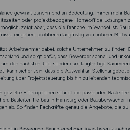
lance gewinnt zunehmend an Bedeutung. Immer mehr Bau
rbeitszeiten oder projektbezogene Homeoffice-Lösungen zu
möglich, zeigt aber, dass die Branche im Wandel ist. Baule
rfnisse eingehen, profitieren langfristig von höherer Motiv
 Arbeitnehmer dabei, solche Unternehmen zu finden. Da
schland und sorgt dafür, dass Bewerber schnell und unko
r um den nächsten Job, sondern um langfristige Karriereen
et, kann sicher sein, dass die Auswahl an Stellenangebot
leitung über Projektsteuerung bis hin zu leitenden techni
ezielte Filteroptionen schnell die passenden Bauleiter-St
hen, Bauleiter Tiefbau in Hamburg oder Bauüberwacher in
gen ab. So finden Fachkräfte genau die Angebote, die zu i
r bleibt in Bewegung. Bauunternehmen investieren zunehme