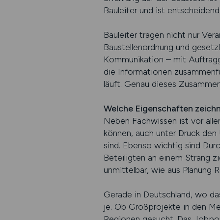
Bauleiter und ist entscheidend
Bauleiter tragen nicht nur Ver
Baustellenordnung und gesetzl
Kommunikation – mit Auftragge
die Informationen zusammenfüh
läuft. Genau dieses Zusammen
Welche Eigenschaften zeichn
Neben Fachwissen ist vor alle
können, auch unter Druck den Ü
sind. Ebenso wichtig sind Dur
Beteiligten an einem Strang zie
unmittelbar, wie aus Planung Re
Gerade in Deutschland, wo das
je. Ob Großprojekte in den Met
Regionen gesucht. Das Jobport