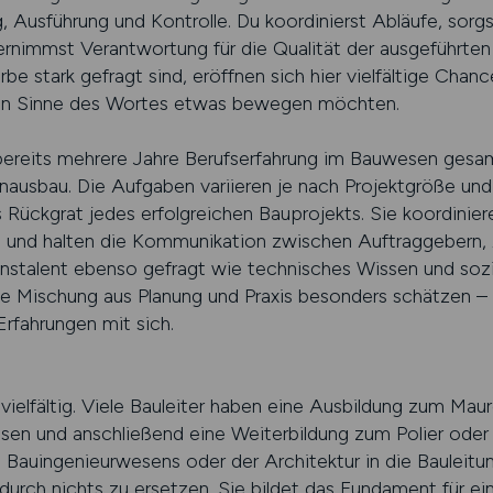
, Ausführung und Kontrolle. Du koordinierst Abläufe, sorgs
nimmst Verantwortung für die Qualität der ausgeführten A
 stark gefragt sind, eröffnen sich hier vielfältige Chanc
ten Sinne des Wortes etwas bewegen möchten.
 bereits mehrere Jahre Berufserfahrung im Bauwesen gesa
nausbau. Die Aufgaben variieren je nach Projektgröße und 
das Rückgrat jedes erfolgreichen Bauprojekts. Sie koordin
ng und halten die Kommunikation zwischen Auftraggebern
ionstalent ebenso gefragt wie technisches Wissen und soz
die Mischung aus Planung und Praxis besonders schätzen – 
Erfahrungen mit sich.
vielfältig. Viele Bauleiter haben eine Ausbildung zum Ma
sen und anschließend eine Weiterbildung zum Polier ode
uingenieurwesens oder der Architektur in die Bauleitung. 
 durch nichts zu ersetzen. Sie bildet das Fundament für ein