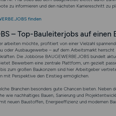
bote zu informieren und den nächsten Karriereschritt zu pl
WERBE.JOBS finden
– Top-Bauleiterjobs auf einen B
er arbeiten möchte, profitiert von einer Vielzahl spannen
au oder Ausbaugewerbe – auf dem Arbeitsmarkt herrscht
gskräften. Die Jobbörse BAUGEWERBE.JOBS bündelt aktue
tet Bewerbern eine zentrale Plattform, um gezielt passe
bis zum großen Baukonzern sind hier Arbeitgeber vertrete
 mit Perspektive den Einstieg ermöglichen.
welche Branchen besonders gute Chancen bieten. Neben 
he wie nachhaltiges Bauen, Sanierung und Projektentwic
h mit neuen Baustoffen, Energieeffizienz und modernen Ba