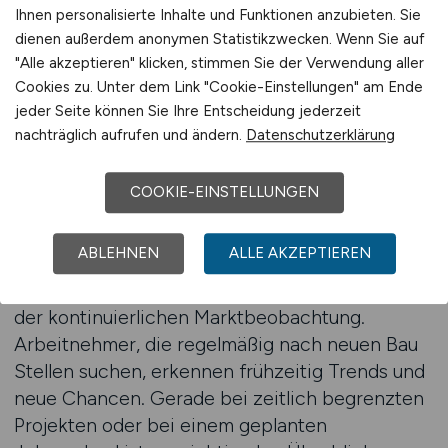
Ihnen personalisierte Inhalte und Funktionen anzubieten. Sie
systematisch anzugehen. Wer klare
dienen außerdem anonymen Statistikzwecken. Wenn Sie auf
Vorstellungen von Einsatzbereich, Standort
"Alle akzeptieren" klicken, stimmen Sie der Verwendung aller
oder Erfahrungsniveau hat, kann die Suche
Cookies zu. Unter dem Link "Cookie-Einstellungen" am Ende
entsprechend ausrichten. Das reduziert
jeder Seite können Sie Ihre Entscheidung jederzeit
unnötige Bewerbungen und erhöht die Qualität
nachträglich aufrufen und ändern.
Datenschutzerklärung
der gefundenen Angebote. Besonders für
Fachkräfte, die ihre berufliche Entwicklung aktiv
COOKIE-EINSTELLUNGEN
steuern möchten, ist dieser strukturierte Ansatz
von großem Vorteil.
ABLEHNEN
ALLE AKZEPTIEREN
Ein weiterer Pluspunkt eines Jobfinders liegt in
der kontinuierlichen Marktbeobachtung.
Arbeitnehmer, die regelmäßig nach neuen Bau
Stellen suchen, erkennen frühzeitig Trends und
neue Chancen. Gerade bei zeitlich begrenzten
Projekten oder bei einem geplanten