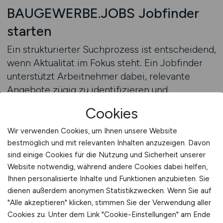
BAUGEWERBE.JOBS Jobfinder
starten
Ein strukturierter Suchprozess ist entscheidend,
wenn Aktualität im Fokus steht. Ein Jobfinder
unterstützt Arbeitnehmer dabei, relevante
Angebote zügig zu identifizieren und
Streuverluste zu vermeiden. Gerade im
Cookies
Baugewerbe, wo Anforderungen je nach Projekt
stark variieren, ist eine gezielte Auswahl
Wir verwenden Cookies, um Ihnen unsere Website
unverzichtbar. Durch klare Kriterien lassen sich
bestmöglich und mit relevanten Inhalten anzuzeigen. Davon
sind einige Cookies für die Nutzung und Sicherheit unserer
passende Anzeigen filtern, ohne wertvolle Zeit
Website notwendig, während andere Cookies dabei helfen,
zu verlieren.
Ihnen personalisierte Inhalte und Funktionen anzubieten. Sie
dienen außerdem anonymen Statistikzwecken. Wenn Sie auf
Flexibilität ist ein weiterer Vorteil. Sobald sich
"Alle akzeptieren" klicken, stimmen Sie der Verwendung aller
die eigene Situation ändert oder neue
Cookies zu. Unter dem Link "Cookie-Einstellungen" am Ende