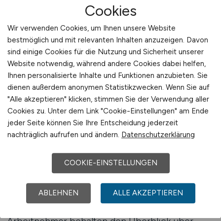
Cookies
Überblick zu verlieren und gezielt vorzugehen.
Wir verwenden Cookies, um Ihnen unsere Website
Der Jobfinder ermöglicht es Arbeitnehmern,
bestmöglich und mit relevanten Inhalten anzuzeigen. Davon
ihre Jobsuche bewusst auszurichten. Anstatt
sind einige Cookies für die Nutzung und Sicherheit unserer
alle verfügbaren Stellenanzeigen zu
Website notwendig, während andere Cookies dabei helfen,
durchsuchen, lassen sich Angebote fokussiert
Ihnen personalisierte Inhalte und Funktionen anzubieten. Sie
betrachten, die zur eigenen Erfahrung und den
dienen außerdem anonymen Statistikzwecken. Wenn Sie auf
"Alle akzeptieren" klicken, stimmen Sie der Verwendung aller
persönlichen Zielen passen. Diese Fokussierung
Cookies zu. Unter dem Link "Cookie-Einstellungen" am Ende
spart Zeit und sorgt dafür, dass die
jeder Seite können Sie Ihre Entscheidung jederzeit
Aufmerksamkeit auf Bau Jobs gelenkt wird, die
nachträglich aufrufen und ändern.
Datenschutzerklärung
realistische Perspektiven bieten. Eine
strukturierte Suche erhöht die Qualität der
COOKIE-EINSTELLUNGEN
Ergebnisse und reduziert unnötigen Aufwand.
Ein weiterer Vorteil beim Starten des
ABLEHNEN
ALLE AKZEPTIEREN
Jobfinders liegt in der Übersichtlichkeit.