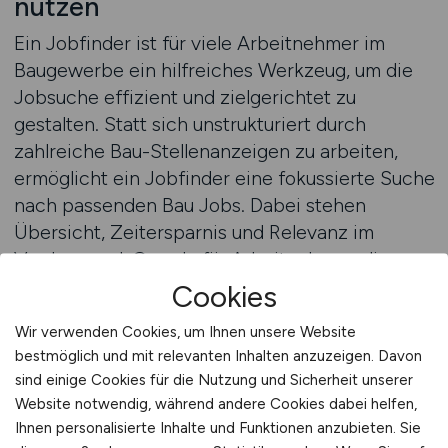
nutzen
Ein Jobfinder ist für viele Arbeitnehmer im
Baugewerbe ein hilfreiches Werkzeug, um die
Jobsuche effizient und zielgerichtet zu
gestalten. Statt sich unstrukturiert durch
zahlreiche Bau-Stellenanzeigen zu arbeiten,
ermöglicht ein Jobfinder eine fokussierte Suche
nach passenden Bau Jobs. Dabei stehen
Übersicht, Zeitersparnis und Relevanz im
Vordergrund. Gerade für Arbeitnehmer, die
bereits berufstätig sind, ist diese Form der
Cookies
Jobsuche besonders attraktiv.
Wir verwenden Cookies, um Ihnen unsere Website
bestmöglich und mit relevanten Inhalten anzuzeigen. Davon
Der Einsatz eines Jobfinders erleichtert es,
sind einige Cookies für die Nutzung und Sicherheit unserer
individuelle Kriterien bei der Jobsuche zu
Website notwendig, während andere Cookies dabei helfen,
berücksichtigen. Arbeitnehmer können sich auf
Ihnen personalisierte Inhalte und Funktionen anzubieten. Sie