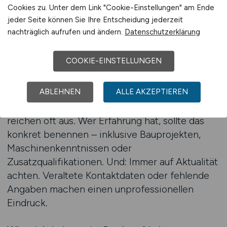
Cookies zu. Unter dem Link "Cookie-Einstellungen" am Ende
jeder Seite können Sie Ihre Entscheidung jederzeit
Wie sehen überzeugende Bewerbungen aus?
nachträglich aufrufen und ändern.
Datenschutzerklärung
Sie sind klar, vollständig und ehrlich. In der
Baubranche zählen kein Marketing-Sprech und
COOKIE-EINSTELLUNGEN
keine komplizierten Formulierungen, sondern
ein authentisches Auftreten. Ein übersichtlicher
ABLEHNEN
ALLE AKZEPTIEREN
Lebenslauf, eine kurze Vorstellung der eigenen
Stärken und die klare Angabe zur Verfügbarkeit
reichen oft aus. Wer Erfahrung hat, sollte das
konkret benennen – inklusive Bauprojekten,
Maschinenkenntnissen oder
Zusatzqualifikationen. Und: Immer auf Aktualität
achten. Veraltete Kontaktdaten oder fehlende
Angaben machen einen unprofessionellen
Eindruck.