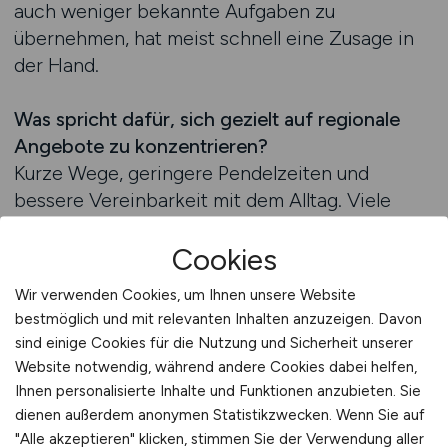
auch weniger bekannte Aufgaben zu
übernehmen, hat meist schnell eine Zusage in
der Hand.
Was spricht dafür, sich gezielt auf regionale
Angebote zu konzentrieren?
Kurze Wege, geringere Pendelzeiten und
bessere Vereinbarkeit mit dem Alltag. Viele
Unternehmen bevorzugen Bewerber aus der
Cookies
Nähe, weil sie zuverlässiger verfügbar sind.
Gleichzeitig hat der Bewerber durch regionale
Wir verwenden Cookies, um Ihnen unsere Website
Jobs den Vorteil, seinen Wohnort nicht
bestmöglich und mit relevanten Inhalten anzuzeigen. Davon
wechseln zu müssen und schneller in
sind einige Cookies für die Nutzung und Sicherheit unserer
bestehende Strukturen integriert zu werden.
Website notwendig, während andere Cookies dabei helfen,
Wer gezielt nach Jobs im Umkreis sucht, erhöht
Ihnen personalisierte Inhalte und Funktionen anzubieten. Sie
nicht nur seine Chancen – sondern auch die
dienen außerdem anonymen Statistikzwecken. Wenn Sie auf
"Alle akzeptieren" klicken, stimmen Sie der Verwendung aller
langfristige Zufriedenheit im Job.