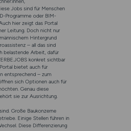
hner:innen,
Diese Jobs sind für Menschen
 CAD-Programme oder BIM-
Auch hier zeigt das Portal
er Leitung. Doch nicht nur
ufmännischem Hintergrund
oassistenz – all das sind
h belastende Arbeit, dafür
WERBE.JOBS konkret sichtbar
ortal bietet auch für
gen entsprechend – zum
öffnen sich Optionen auch für
möchten. Genau diese
hört sie zur Ausrichtung.
t sind. Große Baukonzerne
riebe. Einige Stellen führen in
Wechsel. Diese Differenzierung