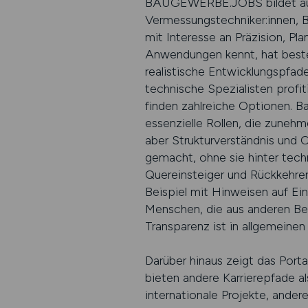
BAUGEWERBE.JOBS bildet auch 
Vermessungstechniker:innen, B
mit Interesse an Präzision, P
Anwendungen kennt, hat beste C
realistische Entwicklungspfade
technische Spezialisten prof
finden zahlreiche Optionen. Ba
essenzielle Rollen, die zunehm
aber Strukturverständnis und
gemacht, ohne sie hinter techn
Quereinsteiger und Rückkehrer
Beispiel mit Hinweisen auf Ein
Menschen, die aus anderen Be
Transparenz ist in allgemein
Darüber hinaus zeigt das Porta
bieten andere Karrierepfade al
internationale Projekte, ander