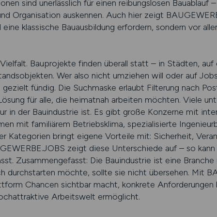
ionen sind unerlässlich für einen reibungslosen Bauablauf 
n und Organisation auskennen. Auch hier zeigt BAUGEWE
d eine klassische Bauausbildung erfordern, sondern vor all
 Vielfalt. Bauprojekte finden überall statt – in Städten, 
tandsobjekten. Wer also nicht umziehen will oder auf Jobs
ielt fündig. Die Suchmaske erlaubt Filterung nach Postl
Lösung für alle, die heimatnah arbeiten möchten. Viele u
tur in der Bauindustrie ist. Es gibt große Konzerne mit inte
en mit familiärem Betriebsklima, spezialisierte Ingenie
er Kategorien bringt eigene Vorteile mit: Sicherheit, Vera
AUGEWERBE.JOBS zeigt diese Unterschiede auf – so kann j
t. Zusammengefasst: Die Bauindustrie ist eine Branche m
ich durchstarten möchte, sollte sie nicht übersehen. M
Plattform Chancen sichtbar macht, konkrete Anforderunge
hochattraktive Arbeitswelt ermöglicht.