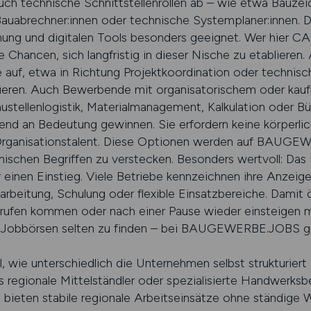
technische Schnittstellenrollen ab – wie etwa Bauzeic
auabrechner:innen oder technische Systemplaner:innen. 
lanung und digitalen Tools besonders geeignet. Wer hier
hancen, sich langfristig in dieser Nische zu etablieren. 
 auf, etwa in Richtung Projektkoordination oder technisch
itieren. Auch Bewerbende mit organisatorischem oder ka
ustellenlogistik, Materialmanagement, Kalkulation oder Bür
end an Bedeutung gewinnen. Sie erfordern keine körperlic
 Organisationstalent. Diese Optionen werden auf BAUGE
ischen Begriffen zu verstecken. Besonders wertvoll: Das P
 einen Einstieg. Viele Betriebe kennzeichnen ihre Anzei
arbeitung, Schulung oder flexible Einsatzbereiche. Damit 
rufen kommen oder nach einer Pause wieder einsteigen 
en Jobbörsen selten zu finden – bei BAUGEWERBE.JOBS ge
l, wie unterschiedlich die Unternehmen selbst strukturier
s regionale Mittelständler oder spezialisierte Handwerksbet
e bieten stabile regionale Arbeitseinsätze ohne ständige 