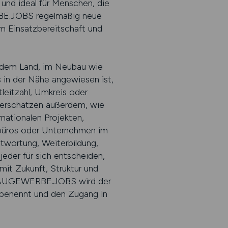
– und ideal für Menschen, die
RBE.JOBS regelmäßig neue
em Einsatzbereitschaft und
auf dem Land, im Neubau wie
 in der Nähe angewiesen ist,
eitzahl, Umkreis oder
nterschätzen außerdem, wie
rnationalen Projekten,
urbüros oder Unternehmen im
ntwortung, Weiterbildung,
eder für sich entscheiden,
it Zukunft, Struktur und
it BAUGEWERBE.JOBS wird der
n benennt und den Zugang in