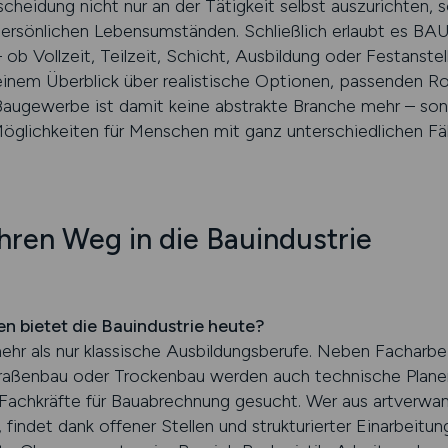
tscheidung nicht nur an der Tätigkeit selbst auszurichten,
persönlichen Lebensumständen. Schließlich erlaubt es 
– ob Vollzeit, Teilzeit, Schicht, Ausbildung oder Festanste
einem Überblick über realistische Optionen, passenden Rol
augewerbe ist damit keine abstrakte Branche mehr – sond
 Möglichkeiten für Menschen mit ganz unterschiedlichen 
Ihren Weg in die Bauindustrie
n bietet die Bauindustrie heute?
ehr als nur klassische Ausbildungsberufe. Neben Facharbei
raßenbau oder Trockenbau werden auch technische Planer:
 Fachkräfte für Bauabrechnung gesucht. Wer aus artverw
 findet dank offener Stellen und strukturierter Einarbeitun