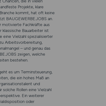
t Chancen, die in vielen
andfeste Projekte, klare
r Branche kommt, hat oft keine
ier setzt BAUGEWERBE.JOBS an.
ür motivierte Fachkräfte aus
 klassische Bauarbeiter ist
 eine Vielzahl spezialisierter
zu Arbeitsvorbereitung,
sonalmangel – und genau das
ERBE.JOBS zeigen, welche
eiten bestehen.
geht es um Terminsteuerung,
iten, die ein hohes Maß an
ganisationstalent und
solche Rollen eine Vielzahl
erspektive. Ein weiterer
ialdisposition oder