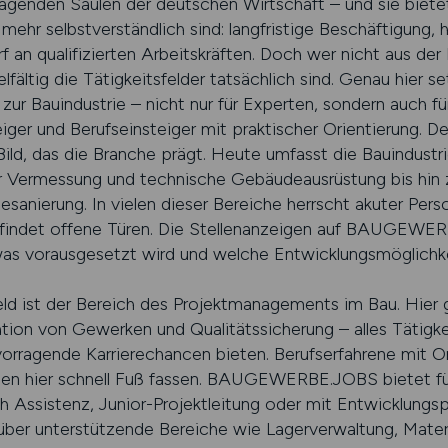
tragenden Säulen der deutschen Wirtschaft – und sie biete
mehr selbstverständlich sind: langfristige Beschäftigung, h
f an qualifizierten Arbeitskräften. Doch wer nicht aus de
ielfältig die Tätigkeitsfelder tatsächlich sind. Genau h
 zur Bauindustrie – nicht nur für Experten, sondern auch f
ger und Berufseinsteiger mit praktischer Orientierung. Der
ild, das die Branche prägt. Heute umfasst die Bauindustrie
er Vermessung und technische Gebäudeausrüstung bis hin 
sanierung. In vielen dieser Bereiche herrscht akuter Per
l, findet offene Türen. Die Stellenanzeigen auf BAUGEW
was vorausgesetzt wird und welche Entwicklungsmöglichk
ld ist der Bereich des Projektmanagements im Bau. Hier 
ion von Gewerken und Qualitätssicherung – alles Tätigke
orragende Karrierechancen bieten. Berufserfahrene mit Or
en hier schnell Fuß fassen. BAUGEWERBE.JOBS bietet für 
 Assistenz, Junior-Projektleitung oder mit Entwicklungsp
 über unterstützende Bereiche wie Lagerverwaltung, Mater