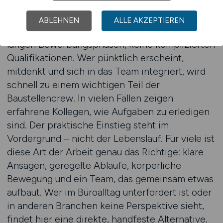
Viele Menschen starten als Bauhelfer ohne
Vorkenntnisse – und genau das macht den
ABLEHNEN
ALLE AKZEPTIEREN
Einstieg so unkompliziert. Es braucht keine
langen Bewerbungsphasen, keine komplizierten
Qualifikationen. Wer pünktlich erscheint,
mitdenkt und sich in das Team integriert, wird
schnell zu einem wichtigen Teil der
Baustellencrew. In vielen Fällen zeigen
erfahrene Kollegen, wie Aufgaben zu erledigen
sind. Der praktische Einstieg steht im
Vordergrund – nicht der Lebenslauf. Für viele ist
diese Art der Arbeit genau das Richtige: klare
Ansagen, geregelte Abläufe, körperliche
Bewegung und ein Team, das gemeinsam etwas
aufbaut. Wer im Büroalltag unterfordert ist oder
in anderen Branchen keine Perspektive sieht,
findet hier eine direkte, handfeste Alternative.