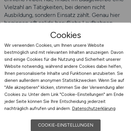
Vielzahl an Tätigkeiten, bei denen nicht
Ausbildung, sondern Einsatz zählt. Genau hier
beginnen oft solide berufliche Laufbahnen.
Helfende Hände werden in nahezu allen
Cookies
Bereichen des Bauwesens benötigt: im
Wir verwenden Cookies, um Ihnen unsere Website
Hochbau, Tiefbau, Straßenbau, beim Ausbau
bestmöglich und mit relevanten Inhalten anzuzeigen. Davon
oder im Garten- und Landschaftsbau. Die
sind einige Cookies für die Nutzung und Sicherheit unserer
Aufgaben sind vielfältig, praktisch und direkt:
Website notwendig, während andere Cookies dabei helfen,
Materialien transportieren, Baugeräte
Ihnen personalisierte Inhalte und Funktionen anzubieten. Sie
vorbereiten, beim Einrichten und Absichern der
dienen außerdem anonymen Statistikzwecken. Wenn Sie auf
Baustelle helfen, grobe Reinigungsarbeiten
"Alle akzeptieren" klicken, stimmen Sie der Verwendung aller
durchführen oder einfach da sein, wo jemand
Cookies zu. Unter dem Link "Cookie-Einstellungen" am Ende
gebraucht wird. Diese Arbeiten sind zwar oft
jeder Seite können Sie Ihre Entscheidung jederzeit
nachträglich aufrufen und ändern.
Datenschutzerklärung
körperlich fordernd, bieten aber klare
Strukturen und sofort sichtbare Ergebnisse.
COOKIE-EINSTELLUNGEN