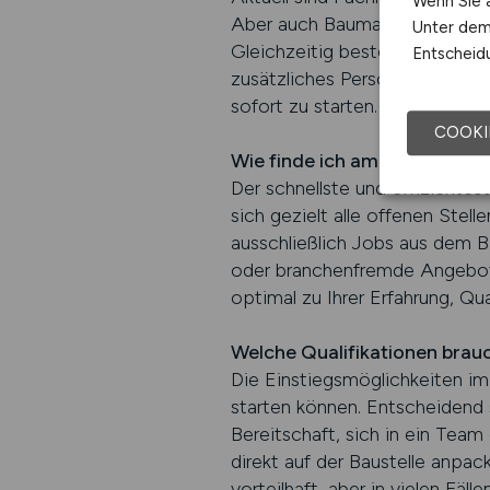
Wenn Sie a
Aber auch Baumaschinenführer,
Unter dem 
Gleichzeitig besteht großer Be
Entscheidu
zusätzliches Personal benötige
sofort zu starten.
COOKI
Wie finde ich am schnellsten
Der schnellste und effizient
sich gezielt alle offenen Stell
ausschließlich Jobs aus dem B
oder branchenfremde Angebote 
optimal zu Ihrer Erfahrung, Qua
Welche Qualifikationen brauc
Die Einstiegsmöglichkeiten im
starten können. Entscheidend s
Bereitschaft, sich in ein Tea
direkt auf der Baustelle anpa
vorteilhaft, aber in vielen Fäl