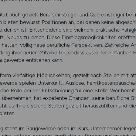
uch gezielt Berufseinsteiger und Quereinsteiger bei ihr
m bieten bewusst Positionen an, bei denen keine abgesch
orderlich ist. Entscheidend sind vielmehr praktische Fähigk
ft, Neues zu lernen. Diese Einstiegsmöglichkeiten eröffne
atten, völlig neue berufliche Perspektiven. Zahlreiche Arb
dung ihrer neuen Mitarbeiter, sodass aus einer einfachen Ei
Baugewerbe entstehen kann.
form vielfältige Möglichkeiten, gezielt nach Stellen mit a
ewerbe spielen Unterkunft, Auslöse, Fahrtkostenpauscha
he Rolle bei der Entscheidung für eine Stelle. Wer berei
 übernehmen, hat exzellente Chancen, seine berufliche Sit
s Ihnen, solche Stellen gezielt herauszufiltern und di
bieten.
ung steht im Baugewerbe hoch im Kurs. Unternehmen legen