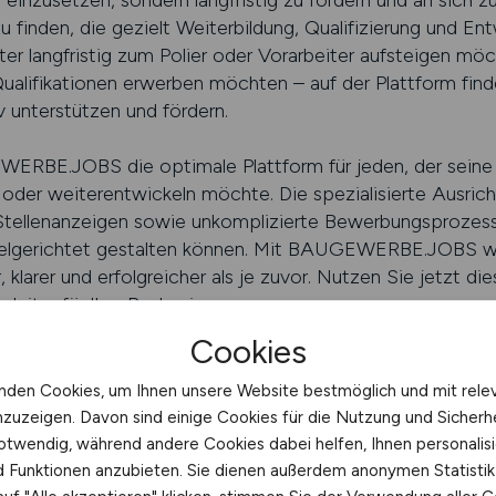
stig einzusetzen, sondern langfristig zu fördern und an s
u finden, die gezielt Weiterbildung, Qualifizierung und E
ter langfristig zum Polier oder Vorarbeiter aufsteigen möc
Qualifikationen erwerben möchten – auf der Plattform find
v unterstützen und fördern.
RBE.JOBS die optimale Plattform für jeden, der seine 
n oder weiterentwickeln möchte. Die spezialisierte Ausrich
Stellenanzeigen sowie unkomplizierte Bewerbungsprozesse
zielgerichtet gestalten können. Mit BAUGEWERBE.JOBS wir
 klarer und erfolgreicher als je zuvor. Nutzen Sie jetzt d
eiter für Ihre Baukarriere.
Cookies
nden Cookies, um Ihnen unsere Website bestmöglich und mit rele
inden und starten
nzuzeigen. Davon sind einige Cookies für die Nutzung und Sicherh
otwendig, während andere Cookies dabei helfen, Ihnen personalisi
e sind derzeit besonders gefragt?
nd Funktionen anzubieten. Sie dienen außerdem anonymen Statisti
aurer, Betonbauer, Zimmerer, Straßenbauer und Dachdecke