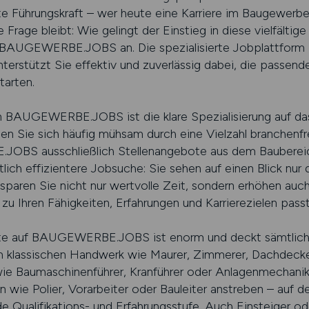
te Führungskraft – wer heute eine Karriere im Baugewerbe
Frage bleibt: Wie gelingt der Einstieg in diese vielfälti
AUGEWERBE.JOBS an. Die spezialisierte Jobplattform ist 
erstützt Sie effektiv und zuverlässig dabei, die passende
tarten.
on BAUGEWERBE.JOBS ist die klare Spezialisierung auf da
nen Sie sich häufig mühsam durch eine Vielzahl branche
OBS ausschließlich Stellenangebote aus dem Baubereich
tlich effizientere Jobsuche: Sie sehen auf einen Blick nur 
h sparen Sie nicht nur wertvolle Zeit, sondern erhöhen auc
 zu Ihren Fähigkeiten, Erfahrungen und Karrierezielen passt
bote auf BAUGEWERBE.JOBS ist enorm und deckt sämtlich
e im klassischen Handwerk wie Maurer, Zimmerer, Dachdeck
ie Baumaschinenführer, Kranführer oder Anlagenmechani
 wie Polier, Vorarbeiter oder Bauleiter anstreben – auf de
 Qualifikations- und Erfahrungsstufe. Auch Einsteiger o