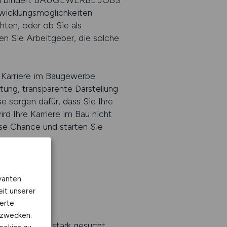
ich zu binden. BAUGEWERBE.JOBS
ntwicklungsmöglichkeiten
hten, oder ob Sie als
en Sie Arbeitgeber, die solche
Karriere im Baugewerbe
tung, transparente Darstellung
 sorgen dafür, dass Sie Ihre
d Ihre Karriere im Bau nicht
iese Chance und starten Sie
vanten
eit unserer
erte
kzwecken.
r besonders stark gesucht.