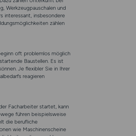
Dazu zählen Unterkunft bei
ung, Werkzeugpauschalen und
 interessant, insbesondere
bildungsmöglichkeiten zählen
sbeginn oft problemlos möglich
startende Baustellen. Es ist
nen. Je flexibler Sie in Ihrer
nalbedarfs reagieren
er Facharbeiter startet, kann
rewege führen beispielsweise
lt die berufliche
tionen wie Maschinenscheine