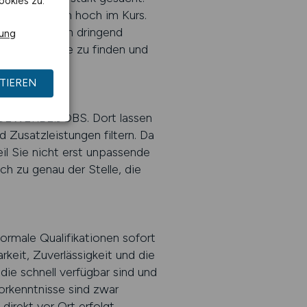
ookies zu.
i Unternehmen hoch im Kurs.
ele Baustellen dringend
rung
assende Stelle zu finden und
TIEREN
AUGEWERBE.JOBS. Dort lassen
d Zusatzleistungen filtern. Da
il Sie nicht erst unpassende
h zu genau der Stelle, die
ormale Qualifikationen sofort
rkeit, Zuverlässigkeit und die
ie schnell verfügbar sind und
orkenntnisse sind zwar
direkt vor Ort erfolgt.