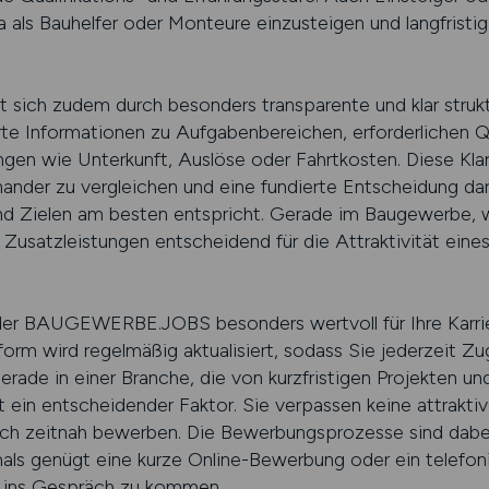
 als Bauhelfer oder Monteure einzusteigen und langfristig
h zudem durch besonders transparente und klar struktur
rte Informationen zu Aufgabenbereichen, erforderlichen Qu
gen wie Unterkunft, Auslöse oder Fahrtkosten. Diese Klarh
nander zu vergleichen und eine fundierte Entscheidung dar
 und Zielen am besten entspricht. Gerade im Baugewerbe,
Zusatzleistungen entscheidend für die Attraktivität eines
 der BAUGEWERBE.JOBS besonders wertvoll für Ihre Karrier
form wird regelmäßig aktualisiert, sodass Sie jederzeit Zug
ade in einer Branche, die von kurzfristigen Projekten 
tät ein entscheidender Faktor. Sie verpassen keine attrak
sich zeitnah bewerben. Die Bewerbungsprozesse sind dabe
mals genügt eine kurze Online-Bewerbung oder ein telefoni
n ins Gespräch zu kommen.