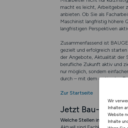
Mitarbeiter nicht nur kurzfri
macht es leicht, Arbeitgeber z
anbieten. Ob Sie als Facharbei
Maschinist langfristig höhere 
langfristigen Perspektiven akti
Zusammenfassend ist BAUGEWE
gezielt und erfolgreich starte
der Angebote, Aktualität der 
berufliche Zukunft aktiv und 
nur möglich, sondern einfacher,
durch – mit dem optimalen Begl
Zur Startseite
Wir verwe
Jetzt Bau-Stelle f
Inhalten a
Website n
Welche Stellen im Baugewerb
Inhalte u
Aktuell sind Fachkräfte wie M