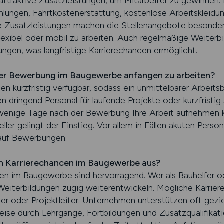
ttraktive Zusatzleistungen, um Mitarbeiter zu gewinnen. 
lungen, Fahrtkostenerstattung, kostenlose Arbeitskleid
e Zusatzleistungen machen die Stellenangebote besonders
 flexibel oder mobil zu arbeiten. Auch regelmäßige Weiter
ngen, was langfristige Karrierechancen ermöglicht.
iner Bewerbung im Baugewerbe anfangen zu arbeiten?
en kurzfristig verfügbar, sodass ein unmittelbarer Arbeit
 dringend Personal für laufende Projekte oder kurzfristig 
 wenige Tage nach der Bewerbung Ihre Arbeit aufnehmen kön
ller gelingt der Einstieg. Vor allem in Fällen akuten Perso
auf Bewerbungen.
en Karrierechancen im Baugewerbe aus?
cen im Baugewerbe sind hervorragend. Wer als Bauhelfer od
 Weiterbildungen zügig weiterentwickeln. Mögliche Karrie
ter oder Projektleiter. Unternehmen unterstützen oft gezie
eise durch Lehrgänge, Fortbildungen und Zusatzqualifika