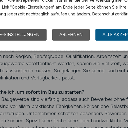
uf "Alle akzeptieren" klicken, stimmen Sie der Verwendung aller C
 Kranführer, Vorarbeiter, Poliere und Bauleiter stehen be
Link "Cookie-Einstellungen" am Ende jeder Seite können Sie Ihre
darf an motivierten Bauhelfern und Quereinsteigern, da vi
ng jederzeit nachträglich aufrufen und ändern.
Datenschutzerklä
n. Dies bietet ideale Voraussetzungen, um schnell eine p
E-EINSTELLUNGEN
ABLEHNEN
ALLE AKZEP
 die passende Bau-Stelle?
este Weg führt über spezialisierte Jobplattformen wie B
en nach Region, Berufsgruppe, Qualifikation, Arbeitszeit un
augewerbe veröffentlicht werden, sparen Sie viel Zeit, we
aussortieren müssen. So gelangen Sie schnell und einfac
lifikation und Verfügbarkeit passt.
he ich, um sofort im Bau zu starten?
 Baugewerbe sind vielfältig, sodass auch Bewerber ohne f
ind vor allem praktische Fähigkeiten, körperliche Belastba
m einzufügen. Unternehmen schätzen besonders Bewerber, d
cken können. Spezifische technische oder handwerkliche V
len keine Voraussetzung, da eine umfangreiche Einarbeitung 