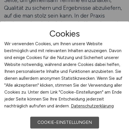
Seite, um gemeinsam Termine einzuhalten,
Qualität zu sichern und Ergebnisse abzuliefern,
auf die man stolz sein kann. In der Praxis
bedeutet das: Jeder bringt sein Know-how mit,
aber erst im Zusammenspiel entsteht das große
Cookies
Ganze. Der Maurer kann nur so gut arbeiten, wie
Wir verwenden Cookies, um Ihnen unsere Website
die Baustelle vorbereitet ist. Der Dachdecker ist
bestmöglich und mit relevanten Inhalten anzuzeigen. Davon
auf das fertiggestellte Mauerwerk angewiesen.
sind einige Cookies für die Nutzung und Sicherheit unserer
Der Elektriker braucht klare Pläne, um Leitungen
Website notwendig, während andere Cookies dabei helfen,
korrekt zu verlegen. Dieses Ineinandergreifen
Ihnen personalisierte Inhalte und Funktionen anzubieten. Sie
erfordert nicht nur handwerkliches Können,
dienen außerdem anonymen Statistikzwecken. Wenn Sie auf
sondern auch Teamfähigkeit, Rücksichtnahme
"Alle akzeptieren" klicken, stimmen Sie der Verwendung aller
Cookies zu. Unter dem Link "Cookie-Einstellungen" am Ende
und klare Absprachen. Auf der Baustelle zählt
jeder Seite können Sie Ihre Entscheidung jederzeit
jeder – vom Azubi bis zum Polier.
nachträglich aufrufen und ändern.
Datenschutzerklärung
Gute Teams entstehen nicht zufällig. Sie setzen
COOKIE-EINSTELLUNGEN
sich aus Menschen zusammen, die nicht nur