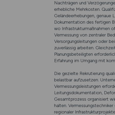
Nachträgen und Verzögerungen. 
erhebliche Mehrkosten. Qualif
Geländeerhebungen, genaue L
Dokumentation des fertigen B
wo Infrastrukturmaßnahmen oft
Vermessung von zentraler Bed
Versorgungsleitungen oder be
zuverlässig arbeiten. Gleichz
Planungsbeteiligten erforderl
Erfahrung im Umgang mit ko
Die gezielte Rekrutierung qual
belastbar aufzusetzen. Untern
Vermessungsleistungen erforde
Leitungsdokumentation, Defor
Gesamtprozess organisiert wir
halten. Vermessungstechniker 
regionaler Infrastrukturproje