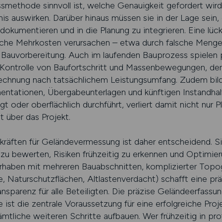
ethode sinnvoll ist, welche Genauigkeit gefordert wird 
s auswirken. Darüber hinaus müssen sie in der Lage sein,
 dokumentieren und in die Planung zu integrieren. Eine lüc
iche Mehrkosten verursachen – etwa durch falsche Meng
 Bauvorbereitung. Auch im laufenden Bauprozess spielen 
r Kontrolle von Baufortschritt und Massenbewegungen, der
hnung nach tatsächlichem Leistungsumfang. Zudem bilden
entationen, Übergabeunterlagen und künftigen Instandh
t oder oberflächlich durchführt, verliert damit nicht nur 
t über das Projekt.
kräften für Geländevermessung ist daher entscheidend. Si
 zu bewerten, Risiken frühzeitig zu erkennen und Optimie
haben mit mehreren Bauabschnitten, komplizierter Topog
, Naturschutzflächen, Altlastenverdacht) schafft eine pr
sparenz für alle Beteiligten. Die präzise Geländeerfassun
st die zentrale Voraussetzung für eine erfolgreiche Proje
ämtliche weiteren Schritte aufbauen. Wer frühzeitig in pr