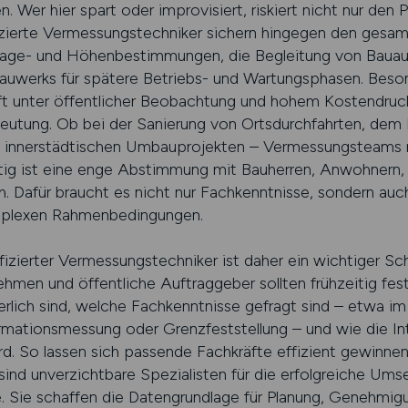
Wer hier spart oder improvisiert, riskiert nicht nur den P
izierte Vermessungstechniker sichern hingegen den gesamt
age- und Höhenbestimmungen, die Begleitung von Bauau
auwerks für spätere Betriebs- und Wartungsphasen. Beso
 unter öffentlicher Beobachtung und hohem Kostendruck s
eutung. Ob bei der Sanierung von Ortsdurchfahrten, de
i innerstädtischen Umbauprojekten – Vermessungsteams m
eitig ist eine enge Abstimmung mit Bauherren, Anwohnern
ich. Dafür braucht es nicht nur Fachkenntnisse, sondern a
mplexen Rahmenbedingungen.
ifizierter Vermessungstechniker ist daher ein wichtiger Sch
ehmen und öffentliche Auftraggeber sollten frühzeitig fes
rlich sind, welche Fachkenntnisse gefragt sind – etwa im
mationsmessung oder Grenzfeststellung – und wie die Int
d. So lassen sich passende Fachkräfte effizient gewinnen
sind unverzichtbare Spezialisten für die erfolgreiche U
kte. Sie schaffen die Datengrundlage für Planung, Genehmi