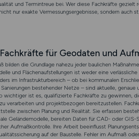
lität und Termintreue bei. Wer diese Fachkräfte gezielt rek
 nicht nur exakte Vermessungsergebnisse, sondern auch st
te Fachkräfte für Geodaten und Auf
 bilden die Grundlage nahezu jeder baulichen Maßnahme
le und Flächenaufstellungen ist weder eine verlässliche 
ders im Infrastrukturbereich – ob bei kommunalen Ersch
 Sanierungen bestehender Netze – sind aktuelle, genaue 
ichtiger ist es, qualifizierte Fachkräfte zu gewinnen, die
 zu verarbeiten und projektbezogen bereitzustellen. Fach
tstelle zwischen Planung und Realität. Sie erfassen best
itale Geländemodelle, bereiten Daten für CAD- oder GIS-
cher Aufmaßkontrolle. Ihre Arbeit beeinflusst Planungsent
alitätssicherung auf der Baustelle. Fehler im Aufmaß ode