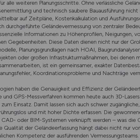
ür alle weiteren Planungsschritte. Ohne verlässliche Gelän
nermittlung und technisch saubere Bauausführung nicht m
telbar auf Zeitpläne, Kostenkalkulation und Ausführungsqu
sch durchgeführte Geländevermessung von zentraler Bedeu
essenzielle Informationen zu Höhenprofilen, Neigungen, 
chen Gegebenheiten. Diese Daten dienen nicht nur der Gro
emodelle, Planungsgrundlagen nach HOAI, Baugrundanalys
ojekten oder großen Infrastrukturmaßnahmen, bei denen m
ammenarbeiten, ist ein gemeinsamer, exakter Datenbesta
Planungsfehler, Koordinationsprobleme und Nachträge ver
ien haben die Genauigkeit und Effizienz der Geländeerfa
ie und GPS-Messverfahren kommen heute auch 3D-Laser
um Einsatz. Damit lassen sich auch schwer zugängliche,
 berührungslos und mit hoher Dichte erfassen. Die gewonne
it CAD- oder BIM-Systemen verknüpft werden – was die Gru
ie Qualität der Geländeerfassung hängt dabei nicht nur vo
chlichen Kompetenz der ausführenden Vermessungsteams. 