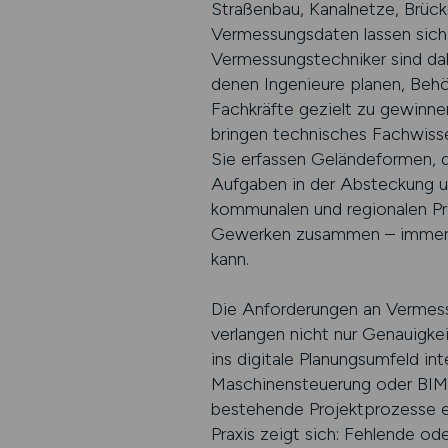
Straßenbau, Kanalnetze, Brüc
Vermessungsdaten lassen sich 
Vermessungstechniker sind dahe
denen Ingenieure planen, Beh
Fachkräfte gezielt zu gewinne
bringen technisches Fachwiss
Sie erfassen Geländeformen, d
Aufgaben in der Absteckung un
kommunalen und regionalen Pro
Gewerken zusammen – immer mi
kann.
Die Anforderungen an Vermess
verlangen nicht nur Genauigke
ins digitale Planungsumfeld i
Maschinensteuerung oder BIM-
bestehende Projektprozesse ei
Praxis zeigt sich: Fehlende 