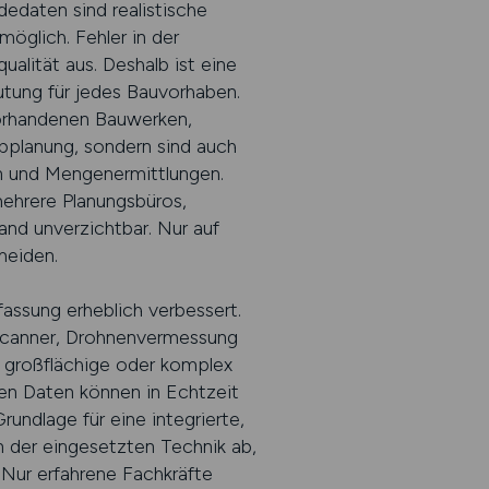
dedaten sind realistische
öglich. Fehler in der
alität aus. Deshalb ist eine
tung für jedes Bauvorhaben.
vorhandenen Bauwerken,
bplanung, sondern sind auch
en und Mengenermittlungen.
ehrere Planungsbüros,
nd unverzichtbar. Nur auf
meiden.
ssung erheblich verbessert.
scanner, Drohnenvermessung
 großflächige oder komplex
nen Daten können in Echtzeit
ndlage für eine integrierte,
n der eingesetzten Technik ab,
Nur erfahrene Fachkräfte