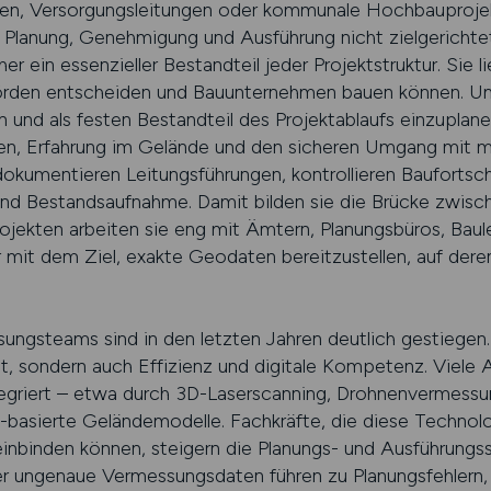
ken, Versorgungsleitungen oder kommunale Hochbauprojekt
Planung, Genehmigung und Ausführung nicht zielgerichtet
r ein essenzieller Bestandteil jeder Projektstruktur. Sie l
örden entscheiden und Bauunternehmen bauen können. Ums
n und als festen Bestandteil des Projektablaufs einzupla
en, Erfahrung im Gelände und den sicheren Umgang mit
okumentieren Leitungsführungen, kontrollieren Baufortsc
d Bestandsaufnahme. Damit bilden sie die Brücke zwische
jekten arbeiten sie eng mit Ämtern, Planungsbüros, Baul
t dem Ziel, exakte Geodaten bereitzustellen, auf deren
ungsteams sind in den letzten Jahren deutlich gestiege
it, sondern auch Effizienz und digitale Kompetenz. Viele
ntegriert – etwa durch 3D-Laserscanning, Drohnenvermess
basierte Geländemodelle. Fachkräfte, die diese Technolo
nbinden können, steigern die Planungs- und Ausführungssic
oder ungenaue Vermessungsdaten führen zu Planungsfehle