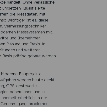
e handelt: Ohne verlässliche
 umsetzen. Qualifizierte
iefern die Messdaten, mit
o wichtiger ist es, diese
nen. Vermessungstechniker
 modernen Messsystemen mit.
hritte und übernehmen
n Planung und Praxis. In
eitungen und weiteren
 Basis präzise gebaut werden
n. Moderne Bauprojekte
 Aufgaben werden heute direkt
ung, GPS-gesteuerte
gien beherrschen und in
herheit erheblich. In der
rn, Genehmigungsproblemen,