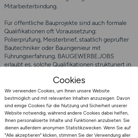
Mitarbeiterbindung.
Für öffentliche Bauprojekte sind auch formale
Qualifikationen oft Voraussetzung:
Polierprüfung, Meisterbrief, staatlich geprüfter
Bautechniker oder Bauingenieur mit
Führungserfahrung. BAUGEWERBE.JOBS
erlaubt es, solche Qualifikationen strukturiert in
der Anzeige zu verlangen und durch
Cookies
Filterfunktionen Bewerber entsprechend zu
sortieren. So bleibt der Auswahlprozess
Wir verwenden Cookies, um Ihnen unsere Website
effizient und transparent – gerade bei
bestmöglich und mit relevanten Inhalten anzuzeigen. Davon
Führungspositionen ein entscheidender Vorteil.
sind einige Cookies für die Nutzung und Sicherheit unserer
Website notwendig, während andere Cookies dabei helfen,
Nicht zu unterschätzen ist der Stellenwert der
Ihnen personalisierte Inhalte und Funktionen anzubieten. Sie
Arbeitgebermarke. Führungspersonal im
dienen außerdem anonymen Statistikzwecken. Wenn Sie auf
öffentlichen Bausektor erwartet Seriosität,
"Alle akzeptieren" klicken, stimmen Sie der Verwendung aller