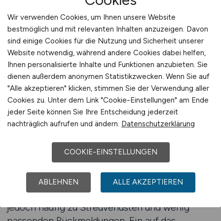
schwierigen Marktbedingungen qualifiziertes
Wir verwenden Cookies, um Ihnen unsere Website
Personal zu gewinnen. Der Bedarf an
bestmöglich und mit relevanten Inhalten anzuzeigen. Davon
Fachkräften ist hoch, gleichzeitig nimmt die
sind einige Cookies für die Nutzung und Sicherheit unserer
Zahl verfügbarer Bewerber ab. In diesem
Website notwendig, während andere Cookies dabei helfen,
Umfeld ist es entscheidend, Recruiting-
Ihnen personalisierte Inhalte und Funktionen anzubieten. Sie
Maßnahmen gezielt auszurichten und auf
dienen außerdem anonymen Statistikzwecken. Wenn Sie auf
Plattformen zu setzen, die die Besonderheiten
"Alle akzeptieren" klicken, stimmen Sie der Verwendung aller
der Branche verstehen. Ein spezialisiertes
Cookies zu. Unter dem Link "Cookie-Einstellungen" am Ende
jeder Seite können Sie Ihre Entscheidung jederzeit
Jobportal bietet hierfür eine klare Struktur und
nachträglich aufrufen und ändern.
Datenschutzerklärung
eine hohe Relevanz für alle Beteiligten.
COOKIE-EINSTELLUNGEN
Für Bauunternehmen ist es wichtig, ihre offenen
Positionen dort zu präsentieren, wo sie
ernsthaft wahrgenommen werden. Allgemeine
ABLEHNEN
ALLE AKZEPTIEREN
Jobbörsen bieten zwar Reichweite, führen
jedoch häufig zu Streuverlusten und wenig
passenden Rückmeldungen. Ein auf das