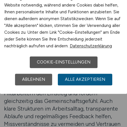
Mitarbeiter und stärken ihr Image als
Website notwendig, während andere Cookies dabei helfen,
verantwortungsvoller Arbeitgeber. Eine gute
Ihnen personalisierte Inhalte und Funktionen anzubieten. Sie
Integration führt zu höherer Mitarbeiterbindung,
dienen außerdem anonymen Statistikzwecken. Wenn Sie auf
besserer Teamarbeit und langfristiger Stabilität
"Alle akzeptieren" klicken, stimmen Sie der Verwendung aller
im Betrieb.
Cookies zu. Unter dem Link "Cookie-Einstellungen" am Ende
jeder Seite können Sie Ihre Entscheidung jederzeit
nachträglich aufrufen und ändern.
Datenschutzerklärung
Ein zentraler Aspekt ist die Kommunikation.
Sprachliche Barrieren können anfangs
Herausforderungen darstellen, lassen sich aber
COOKIE-EINSTELLUNGEN
mit gezielter Förderung leicht überwinden.
Betriebe, die Sprachkurse oder
ABLEHNEN
ALLE AKZEPTIEREN
Tandemprogramme anbieten, erleichtern neuen
Mitarbeitern den Einstieg und fördern
gleichzeitig das Gemeinschaftsgefühl. Auch
klare Strukturen im Arbeitsalltag, transparente
Abläufe und regelmäßiges Feedback helfen,
Missverständnisse zu vermeiden und Vertrauen