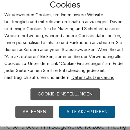
nicht jederzeit verfügbar. In dieser Situation ist
Cookies
es entscheidend, sofort sichtbar zu werden und
Wir verwenden Cookies, um Ihnen unsere Website
potenzielle Mitarbeiter dort zu erreichen, wo sie
bestmöglich und mit relevanten Inhalten anzuzeigen. Davon
sich regelmäßig informieren.
sind einige Cookies für die Nutzung und Sicherheit unserer
Website notwendig, während andere Cookies dabei helfen,
Ein spezialisiertes Jobportal bietet hierfür eine
Ihnen personalisierte Inhalte und Funktionen anzubieten. Sie
verlässliche Grundlage. BAUGEWERBE.JOBS
dienen außerdem anonymen Statistikzwecken. Wenn Sie auf
wird von vielen Arbeitskräften gezielt genutzt,
"Alle akzeptieren" klicken, stimmen Sie der Verwendung aller
um sich über neue Stellen im Bau zu
Cookies zu. Unter dem Link "Cookie-Einstellungen" am Ende
jeder Seite können Sie Ihre Entscheidung jederzeit
informieren. Arbeitgeber profitieren davon,
nachträglich aufrufen und ändern.
Datenschutzerklärung
dass ihre Stellenangebote nicht erst erklärt
werden müssen, sondern im richtigen Kontext
COOKIE-EINSTELLUNGEN
erscheinen. Die Plattform fungiert als etablierter
Anlaufpunkt für Baujobs und schafft Vertrauen
auf Bewerberseite.
ABLEHNEN
ALLE AKZEPTIEREN
Personalbedarf im Baugewerbe ist zudem häufig