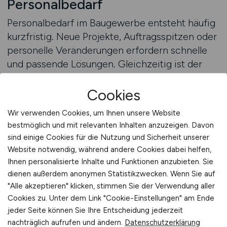
Personalbedarf
Personalbedarf im Baugewerbe entsteht häufig
kurzfristig. Neue Projekte, Auftragsspitzen oder
personelle Veränderungen erfordern schnelle
und passende Lösungen. Gleichzeitig ist der
Markt angespannt, und geeignete Arbeitskräfte
stehen nicht jederzeit zur Verfügung.
Cookies
Unternehmen, die sich erst bei akutem Bedarf
Wir verwenden Cookies, um Ihnen unsere Website
sichtbar machen, verlieren wertvolle Zeit. Eine
bestmöglich und mit relevanten Inhalten anzuzeigen. Davon
vorausschauende Positionierung im
sind einige Cookies für die Nutzung und Sicherheit unserer
Personalmarkt wird daher immer wichtiger.
Website notwendig, während andere Cookies dabei helfen,
Ihnen personalisierte Inhalte und Funktionen anzubieten. Sie
Ein spezialisierter Personalmarkt unterstützt
dienen außerdem anonymen Statistikzwecken. Wenn Sie auf
Bauunternehmen dabei, auch in Phasen ohne
"Alle akzeptieren" klicken, stimmen Sie der Verwendung aller
Cookies zu. Unter dem Link "Cookie-Einstellungen" am Ende
akuten Bedarf präsent zu bleiben. Durch
jeder Seite können Sie Ihre Entscheidung jederzeit
kontinuierliche Sichtbarkeit bauen Arbeitgeber
nachträglich aufrufen und ändern.
Datenschutzerklärung