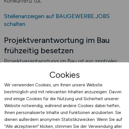
Konkurrenz tut.
Stellenanzeigen auf BAUGEWERBE.JOBS
schalten
Projektverantwortung im Bau
frühzeitig besetzen
Projektverantwortung im Bau ist ein zentraler
Erfolgsfaktor – ohne eine klare Führung und
Cookies
Koordination drohen Verzögerungen,
Budgetüberschreitungen und Qualitätsmängel.
Wir verwenden Cookies, um Ihnen unsere Website
Gerade in einer Branche mit hohem Zeitdruck,
bestmöglich und mit relevanten Inhalten anzuzeigen. Davon
sind einige Cookies für die Nutzung und Sicherheit unserer
komplexen Abläufen und vielen Beteiligten ist
Website notwendig, während andere Cookies dabei helfen,
es entscheidend, Führungsrollen wie
Ihnen personalisierte Inhalte und Funktionen anzubieten. Sie
Projektleiter frühzeitig zu besetzen. Wer hier zu
dienen außerdem anonymen Statistikzwecken. Wenn Sie auf
spät handelt oder auf Übergangslösungen setzt,
"Alle akzeptieren" klicken, stimmen Sie der Verwendung aller