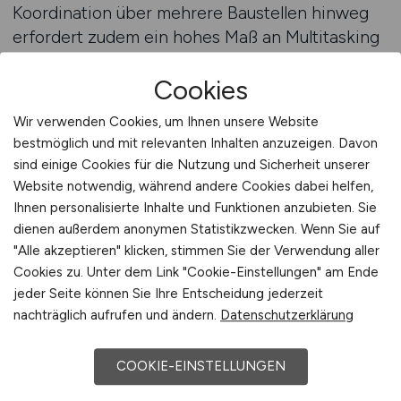
Koordination über mehrere Baustellen hinweg
erfordert zudem ein hohes Maß an Multitasking
und Priorisierung. Angesichts der Komplexität
Cookies
und der Bedeutung dieser Aufgaben ist es
entscheidend, qualifiziertes Personal zu finden,
Wir verwenden Cookies, um Ihnen unsere Website
das diese Verantwortung kompetent
bestmöglich und mit relevanten Inhalten anzuzeigen. Davon
übernimmt. Der Markt für Fachkräfte in der
sind einige Cookies für die Nutzung und Sicherheit unserer
Geräteverwaltung und im Flottenmanagement
Website notwendig, während andere Cookies dabei helfen,
ist jedoch eng, und viele Positionen sind
Ihnen personalisierte Inhalte und Funktionen anzubieten. Sie
langfristig besetzt. Eine gezielte, fachlich
dienen außerdem anonymen Statistikzwecken. Wenn Sie auf
"Alle akzeptieren" klicken, stimmen Sie der Verwendung aller
fundierte Ansprache über spezialisierte
Cookies zu. Unter dem Link "Cookie-Einstellungen" am Ende
Plattformen erhöht die Chancen, geeignete
jeder Seite können Sie Ihre Entscheidung jederzeit
Kandidaten zu erreichen und für das
nachträglich aufrufen und ändern.
Datenschutzerklärung
Unternehmen zu gewinnen. Zusammenfassend
ist die professionelle Koordination von
COOKIE-EINSTELLUNGEN
Flottenmanagement, Wartung und Verfügbarkeit
über mehrere Baustellen ein Schlüsselfaktor für