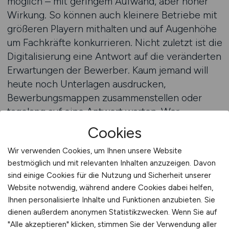
möglich – mit geringem Aufwand, aber hoher
Wirkung. So können auch kleinere Betriebe mit
größeren Playern mithalten und auf Augenhöhe
um Fachkräfte konkurrieren. Nicht zuletzt ist die
Digitalisierung eine Antwort auf die veränderten
Erwartungen der Bewerber. Kaum jemand will
heute noch Unterlagen ausdrucken,
Bewerbungsmappen zusammenstellen oder
tagelang auf eine Antwort warten. Wer
unkompliziert, mobil und schnell den Kontakt
Cookies
herstellen kann, hat einen klaren Vorteil. Ein gut
Wir verwenden Cookies, um Ihnen unsere Website
gestaltetes Online-Bewerbungsformular oder
bestmöglich und mit relevanten Inhalten anzuzeigen. Davon
die Möglichkeit zur Kurzbewerbung per
sind einige Cookies für die Nutzung und Sicherheit unserer
Smartphone reichen oft aus, um deutlich mehr
Website notwendig, während andere Cookies dabei helfen,
qualifizierte Bewerbungen zu erhalten.
Ihnen personalisierte Inhalte und Funktionen anzubieten. Sie
dienen außerdem anonymen Statistikzwecken. Wenn Sie auf
Während andere noch nach Ausreden suchen,
"Alle akzeptieren" klicken, stimmen Sie der Verwendung aller