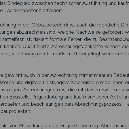
 das Bindeglied zwischen technischer Ausführung und kau
ohe Fachkompetenz erfordert.
chnung in der Gebäudetechnik ist auch die rechtliche Dim
stungen abzurechnen sind, welche Nachweise gefordert w
t sattelfest ist, riskiert formale Fehler, die zu Beanstand
 können. Qualifizierte Abrechnungsfachkräfte kennen die
echt, vollständig und formal korrekt vorgelegt werden – ei
uge gewinnt auch in der Abrechnung immer mehr an Bedeu
ellen und digitale Leistungsverzeichnisse ermöglichen ein
istungen. Abrechnungsprofis, die mit diesen Systemen ver
hen Baustelle, Projektleitung und kaufmännischer Abteilu
erquellen und beschleunigen den Abrechnungsprozess – ei
sbauprojekten.
er aktiven Mitwirkung an der Projektsteuerung. Abrechnungs