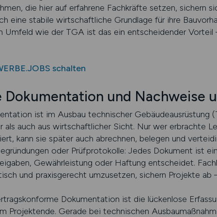
hmen, die hier auf erfahrene Fachkräfte setzen, sichern si
h eine stabile wirtschaftliche Grundlage für ihre Bauvorh
n Umfeld wie der TGA ist das ein entscheidender Vorteil –
WERBE.JOBS schalten
e Dokumentation und Nachweise 
ntation ist im Ausbau technischer Gebäudeausrüstung (T
r als auch aus wirtschaftlicher Sicht. Nur wer erbrachte L
ert, kann sie später auch abrechnen, belegen und verteid
gründungen oder Prüfprotokolle: Jedes Dokument ist ein 
reigaben, Gewährleistung oder Haftung entscheidet. Fachkr
sch und praxisgerecht umzusetzen, sichern Projekte ab – 
rtragskonforme Dokumentation ist die lückenlose Erfassung
 am Projektende. Gerade bei technischen Ausbaumaßnahm