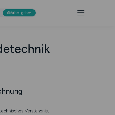
Arbeitgeber
detechnik
chnung
echnisches Verständnis,