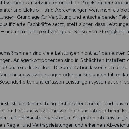
htssichere Umsetzung erfordert. In Projekten der Gebäud
anitär und Elektro – sind Abrechnungen weit mehr als blo
ungen, Grundlage für Vergütung und entscheidender Faktor 
qualifizierte Fachkräfte setzt, stellt sicher, dass Leistunge
 und minimiert gleichzeitig das Risiko von Streitigkeiten
maßnahmen sind viele Leistungen nicht auf den ersten Bl
ungen, Anlagenkomponenten sind in Schächten installiert
maß und eine lückenlose Dokumentation lassen sich diese
brechnungsverzögerungen oder gar Kürzungen führen kann
esonderheiten und erfassen Leistungen systematisch, be
unkt ist die Beherrschung technischer Normen und Leist
t nur Leistungsverzeichnisse lesen und interpretieren kö
nen auf der Baustelle verstehen. Sie prüfen, ob Leistung
en Regie- und Vertragsleistungen und erkennen Abweichu