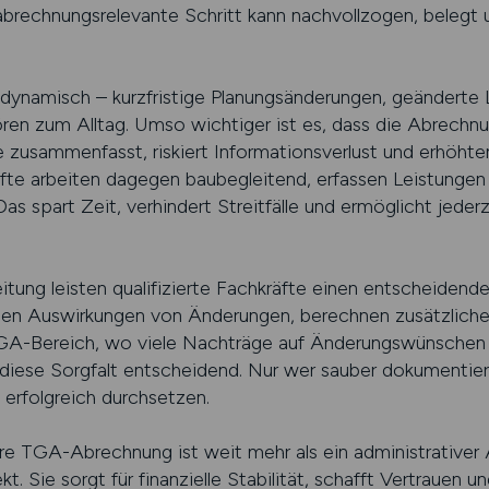
 abrechnungsrelevante Schritt kann nachvollzogen, belegt 
dynamisch – kurzfristige Planungsänderungen, geänderte 
ören zum Alltag. Umso wichtiger ist es, dass die Abrechnun
e zusammenfasst, riskiert Informationsverlust und erhöh
fte arbeiten dagegen baubegleitend, erfassen Leistungen 
as spart Zeit, verhindert Streitfälle und ermöglicht jeder
ung leisten qualifizierte Fachkräfte einen entscheidenden
hen Auswirkungen von Änderungen, berechnen zusätzliche 
 TGA-Bereich, wo viele Nachträge auf Änderungswünsche
 diese Sorgfalt entscheidend. Nur wer sauber dokumentier
erfolgreich durchsetzen.
re TGA-Abrechnung ist weit mehr als ein administrativer Ak
. Sie sorgt für finanzielle Stabilität, schafft Vertrauen u