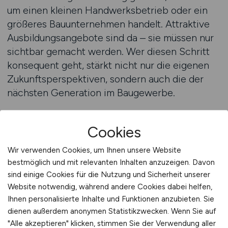
um einen kleinen Handwerksbetrieb oder ein
größeres Bauunternehmen handelt. Attraktive
Ausbildungsangebote sind da – sie müssen nur
sichtbar gemacht werden. Wer diesen Schritt
konsequent geht, stärkt nicht nur die eigenen
Zukunftsperspektiven, sondern auch die der
nächsten Generation im Baugewerbe.
Stellenanzeigen auf BAUGEWERBE.JOBS
Cookies
schalten
Wir verwenden Cookies, um Ihnen unsere Website
Junge Bewerber gezielt
bestmöglich und mit relevanten Inhalten anzuzeigen. Davon
sind einige Cookies für die Nutzung und Sicherheit unserer
ansprechen
Website notwendig, während andere Cookies dabei helfen,
Junge Bewerber im Baugewerbe zu erreichen,
Ihnen personalisierte Inhalte und Funktionen anzubieten. Sie
dienen außerdem anonymen Statistikzwecken. Wenn Sie auf
ist kein Zufallsprodukt – es ist das Ergebnis
"Alle akzeptieren" klicken, stimmen Sie der Verwendung aller
einer gezielten Ansprache, die die Sprache,