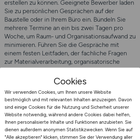
erstellen zu können. Geeignete Bewerber laden
Sie zu persönlichen Gesprächen auf der
Baustelle oder in Ihrem Büro ein. Bündeln Sie
mehrere Termine an ein bis zwei Tagen pro
Woche, um Raum- und Organisationsaufwand zu
minimieren. Führen Sie die Gespräche mit
einem festen Leitfaden, der fachliche Fragen
zur Materialverarbeitung, organisatorische
Fragen zur Projektdurchführung und situative
Fragen zur Problemlösung im Team umfasst.
Cookies
Dadurch schaffen Sie Vergleichbarkeit
Wir verwenden Cookies, um Ihnen unsere Website
zwischen den Kandidaten und stellen sicher,
bestmöglich und mit relevanten Inhalten anzuzeigen. Davon
dass alle wesentlichen Facetten beleuchtet
sind einige Cookies für die Nutzung und Sicherheit unserer
werden.
Website notwendig, während andere Cookies dabei helfen,
Ihnen personalisierte Inhalte und Funktionen anzubieten. Sie
Parallel zum aktiven Auswahlprozess lohnt sich
dienen außerdem anonymen Statistikzwecken. Wenn Sie auf
der Aufbau eines internen Kandidatenpools. Alle
"Alle akzeptieren" klicken, stimmen Sie der Verwendung aller